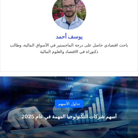
يوسف أحمد
باحث اقتصادي حاصل على درجة الماجستير في الأسواق المالية، وطالب
دكتوراة في الاقتصاد والعلوم المالية
موقع
‫X
فيسبوك
لينكدإن
الويب
تداول الأسهم
أسهم شركات التكنولوجيا المهمة في عام 2025