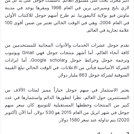
أكبر محرك بحث على مستوى العالم. تأسست جوجل على يد كل من
لاري بايج وسيرجي برين في العام 1998 ومقرها يوجد في مدينة
ماونتن فيو بولاية كاليفورنيا. تم طرح أسهم جوجل للاكتتاب الأولي
في العام 2004، وهي في الوقت الحالي تعتبر من ضمن أقوى 100
علامة تجارية في العالم.
تقدم جوجل عشرات الخدمات والأدوات المجانية للمستخدمين من
كافة أنحاء العالم، أما أشهر منتجات جوجل فهي Gmail ويوتيوب
وترجمة جوجل وخرائط جوجل وGoogle scholar، أما ايرادات
الشركة الأساسية فتأتي من الاعلانات. في الوقت الحالي تبلغ القيمة
السوقية لشركة جوجل 863 مليار دولار.
يعتبر الاستثمار في سهم جوجل خياراً مميز لمئات الآلاف من
المستثمرين حول العالم، نظرا لتطورها الدائم واستثمارها في عدد
كبير من المنتجات وخططها المستقبلية للتوسع. كان سعر سهم
جوجل في شهر ابريل من العام 2015 هو 530 دولار، أما الآن (أكتوبر
2020) يتم تداوله عند سعر 1580 دولار.