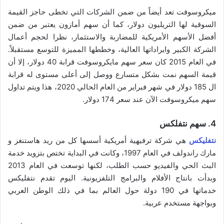
ميكروسوفت تعد أيضاً من ضمن الشركات التي تخطى حاجز القيمة
السوقية لها التريليون دولار، كما أن سهم أمازون يعتبر من ضمن
أفضل الأسهم الأمريكية للمضاربة والاستثمار، نظرا لحجم أعمال
الشركة الكبير وايراداتها العالية، وخططها المميزة للتوسع مستقبلاً.
في العام 2015 كان سعر سهم مايكروسوفت قرابة 40 دولار، إلا أن
قيمة السهم نمت بشكل متسارع ووصل إلى أعلى مستوى له قرابة
ال 185 دولار في شهر فبراير من العام الحالي 2020، هذا ويتم تداول
سهم ميكروسوفت الآن عند سعر 174 دولار.
4. سهم نتفلكس
نتفليكس
هي شركة ترفيهية أمريكية أسسها كل من ريد هاستنغز و
مارك راندولف في العام 1997، وكانت في البداية تختص بتزويد خدمة
البث الحي والفيديو حسب الطلب، لكنها توسعت في العام 2013
وبدأت بانتاج الأفلام والبرامج التلفزيونية. اليوم تقدم نتفليكس
خدماتها في 190 دولة حول العالم بما في ذلك الوطن العربي
وبواجهة مستخدم عربية.