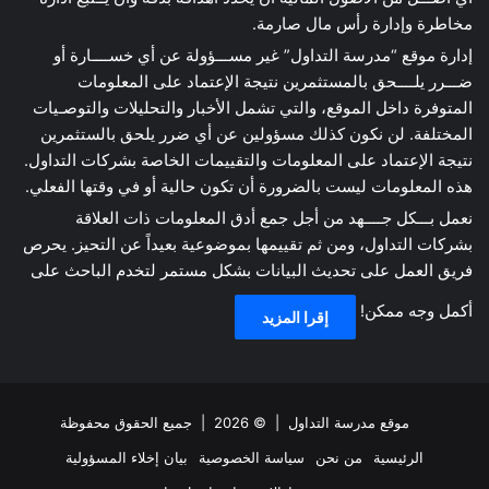
مخاطرة وإدارة رأس مال صارمة.
إدارة موقع “مدرسة التداول” غير مســـؤولة عن أي خســــارة أو
ضـــرر يلــــحق بالمستثمرين نتيجة الإعتماد على المعلومات
المتوفرة داخل الموقع، والتي تشمل الأخبار والتحليلات والتوصـيات
المختلفة. لن نكون كذلك مسؤولين عن أي ضرر يلحق بالستثمرين
نتيجة الإعتماد على المعلومات والتقييمات الخاصة بشركات التداول.
هذه المعلومات ليست بالضرورة أن تكون حالية أو في وقتها الفعلي.
نعمل بـــكل جــــهد من أجل جمع أدق المعلومات ذات العلاقة
بشركات التداول، ومن ثم تقييمها بموضوعية بعيداً عن التحيز. يحرص
فريق العمل على تحديث البيانات بشكل مستمر لتخدم الباحث على
أكمل وجه ممكن!
إقرا المزيد
موقع مدرسة التداول
| © 2026 | جميع الحقوق محفوظة
الرئيسية
من نحن
سياسة الخصوصية
بيان إخلاء المسؤولية