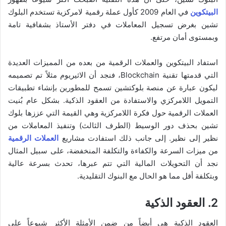
البيتكوين
في العام 2009 كأول عملة رقمية لامركزية تستخدم البلوك
تشين بغرض تسجيل المعاملات في دفتر الأستاذ بشفافية تامة
وبمستوى أمان مرتفع.
استفاد البيتكوين والعملات الرقمية من بعده من المميزات العديدة
التي قدمتها تقنية Blockchain، فنجد أن الاثيريوم مثلاً تم تصميمه
ليكون عبارة عن منصة بلوكتشين تسمح للمطورين بإنشاء تطبيقات
التمويل اللامركزي والاستفادة من العقود الذكية. بشكل عام بُنيت
العملات الرقمية حول فكرة اللامركزية وهي القيمة التي عززها بلوك
تشين بحذف دور الوسيط (الطرف الثالث) وتنفيذ المعاملات من
نظير إلى نظير. إلى جانب ذلك استفادت مشاريع
العملات الرقمية
من ميزات السرعة والكفاءة والتكلفة المنخفضة، على سبيل المثال
نجد أن التحويلات المالية التي تتم عبرها، تحدث بسرعة عالية
وبتكلفة أقل مما هو الحال مع البنوك التقليدية.
2. العقود الذكية
العقود الذكية هي أيضاً من ضمن الأمثلة الأكثر شيوعاً على