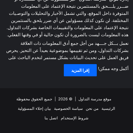
ضـــرر يلــــحق بالمستثمرين نتيجة الإعتماد على المعلومات
المتوفرة داخل الموقع، والتي تشمل الأخبار والتحليلات والتوصـيات
المختلفة. لن نكون كذلك مسؤولين عن أي ضرر يلحق بالستثمرين
نتيجة الإعتماد على المعلومات والتقييمات الخاصة بشركات التداول.
هذه المعلومات ليست بالضرورة أن تكون حالية أو في وقتها الفعلي.
نعمل بـــكل جــــهد من أجل جمع أدق المعلومات ذات العلاقة
بشركات التداول، ومن ثم تقييمها بموضوعية بعيداً عن التحيز. يحرص
فريق العمل على تحديث البيانات بشكل مستمر لتخدم الباحث على
أكمل وجه ممكن!
إقرا المزيد
موقع مدرسة التداول
| © 2026 | جميع الحقوق محفوظة
الرئيسية
من نحن
سياسة الخصوصية
بيان إخلاء المسؤولية
شروط الإستخدام
اتصل بنا
ملخص
فيسبوك
‫X
انستقرام
تيلقرام
واتساب