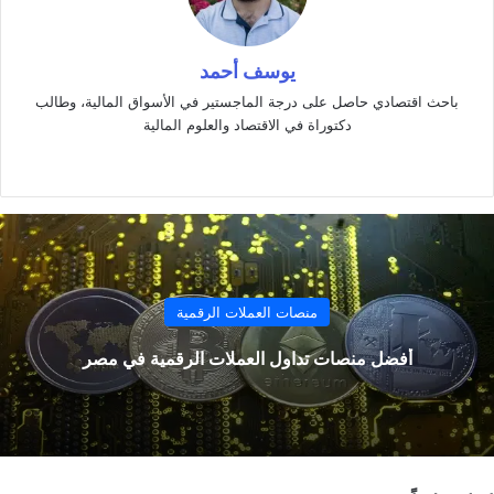
يوسف أحمد
باحث اقتصادي حاصل على درجة الماجستير في الأسواق المالية، وطالب
دكتوراة في الاقتصاد والعلوم المالية
موقع
‫X
فيسبوك
لينكدإن
الويب
منصات العملات الرقمية
أفضل منصات تداول العملات الرقمية في مصر