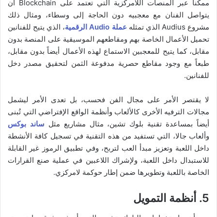
ممكناً عبر المنصات اللامركزية التي تعتمد على Blockchain أن
يتواصل الفنان مع معجبيه دون الحاجة إلى وسطاء، ومثال ذلك
مشروع Audius الذي تمثله
عملة Audio الرقمية
، الذي يتيح للفنانين
تحميل الأعمال الخاصة بهم ومقاطعهم الموسيقية على المنصة بدون
مقابل، كما يتيح للمعجبين الاستماع لهذه الأعمال أيضاً بدون مقابل،
طبعاً مع وجود مقاطع حصرية مدفوعة الثمن لتحقيق مصدر دخل
للفنانين.
لا يقتصر الأمر على مجال الفن فحسب، بل تعدى الأمر ليشمل
مجالات الترفيه الأخرى كالألعاب وأنظمة الواقع الإفتراضي التي تُبنى
أيضاً بمساعدة تقنية بلوك تشين، مثال مشاريع مثل
ساند بوكس
وألعاب جالا، التي تستفيد من هذه التقنية في تسجيل كافة الأنشطة
داخل اللعبة وتعزيز مبدأ العب لتربح، وفي تطبيق الرموز غير القابلة
للاستبدال داخل اللعبة، ولإشراك اللاعبين في عملية صنع القرارات
الخاصة باللعبة وتطويرها ضمن إطار حوكمة لامركزي.
5. أنظمة التمويل