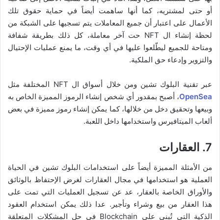
أو حتى لمشتريه، كما أنها ساهمت أيضاً في حماية حقوق تلك
الأعمال على اعتبار أن جميع المعاملات يتم تسجيها على الشبكة من
لحظة إنشاء ال NFT حت آخر معاملة، كل ذلك بطريقة شفافة
ومتاحة للجميع ليطّلعوا عليها في أي وقت، ما يمنع عمليات الإحتيال
والتزوير وإدعاء حق الملكية.
عبر تقنية البلوك تشين ومن خلال أسواق ال NFT المختلفة مثل
OpenSea
، أصبح بمقدور أي شخص إنشاء الرموز المميزة الخاص به
وبيعها وتحقيق دخل من خلالها، كما يمكن إنشاء رموز مميزة في بعض
ألعاب الميتافيرس واستخدامها داخل اللعبة.
7. العقارات
من الأمثلة المميزة أيضاً على استخدامات البلوك تشين في الحياة
العملية هو استخدامها في مجال العقارات لغرض الإحتفاظ بالوثائق
والأوراق الخاصة بالعقار، عد عن تسجيل العمليات التي تمت على
هذا العقار من بيع وشراء وتأجير. عدا ذلك يمكن استخدام العقود
الذكية التي تُبنى على Blockchain في حل المشكلات المتعلقة