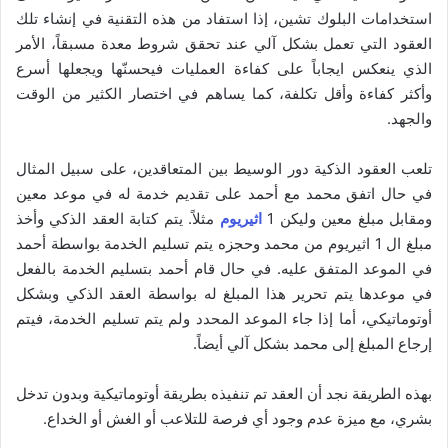
استخدامات البلوك تشين، إذا استفاد من هذه التقنية في إنشاء تلك
العقود التي تعمل بشكل آلي عند تحقق شروط معدة مسبقاً، الأمر
الذي ينعكس ايجاباً على كفاءة العمليات فيحسنّها ويجعلها أسرع
وأكثر كفاءة وأقل تكلفة، كما يساهم في اختصار الكثير من الوقت
والجهد.
تلعب العقود الذكية دور الوسيط بين المتعاقدين، على سبيل المثال
في حال اتفق محمد مع أحمد على تقديم خدمة له في موعد معين
ومقابل مبلغ معين وليكن 1
اثيريوم
مثلاً. يتم كتابة العقد الذكي وأخذ
مبلغ ال 1 اثيريوم من محمد وحجزه يتم تسليم الخدمة بواسطة أحمد
في الموعد المتفق عليه. في حال قام أحمد بتسليم الخدمة بالفعل
في موعدها يتم تحرير هذا المبلغ له بواسطة العقد الذكي وبشكل
أوتوماتيكي، أما إذا جاء الموعد المحدد ولم يتم تسليم الخدمة، فيتم
إرجاع المبلغ إلى محمد بشكل آلي أيضاً.
بهذه الطريقة نجد أن العقد تم تنفيذه بطريقة أوتوماتيكية وبدون تدخل
بشري، مع ميزة عدم وجود أي فرصة للتلاعب أو الغش أو الخداع.