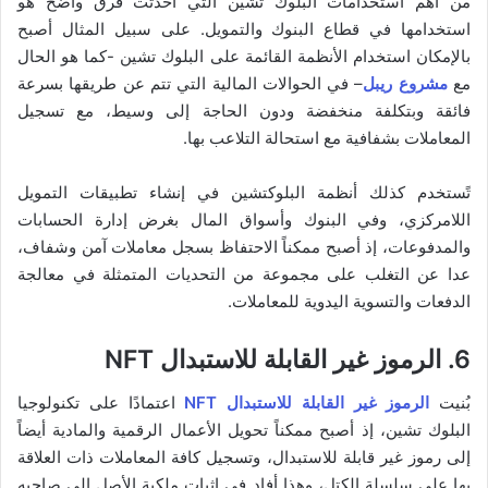
من أهم استخدامات البلوك تشين التي أحدثت فرق واضح هو
استخدامها في قطاع البنوك والتمويل. على سبيل المثال أصبح
بالإمكان استخدام الأنظمة القائمة على البلوك تشين -كما هو الحال
مع
مشروع ريبل
– في الحوالات المالية التي تتم عن طريقها بسرعة
فائقة وبتكلفة منخفضة ودون الحاجة إلى وسيط، مع تسجيل
المعاملات بشفافية مع استحالة التلاعب بها.
تًستخدم كذلك أنظمة البلوكتشين في إنشاء تطبيقات التمويل
اللامركزي، وفي البنوك وأسواق المال بغرض إدارة الحسابات
والمدفوعات، إذ أصبح ممكناً الاحتفاظ بسجل معاملات آمن وشفاف،
عدا عن التغلب على مجموعة من التحديات المتمثلة في معالجة
الدفعات والتسوية اليدوية للمعاملات.
6. الرموز غير القابلة للاستبدال NFT
بُنيت
الرموز غير القابلة للاستبدال NFT
اعتمادًا على تكنولوجيا
البلوك تشين، إذ أصبح ممكناً تحويل الأعمال الرقمية والمادية أيضاً
إلى رموز غير قابلة للاستبدال، وتسجيل كافة المعاملات ذات العلاقة
بها على سلسلة الكتل، وهذا أفاد في إثبات ملكية الأصل إلى صاحبه