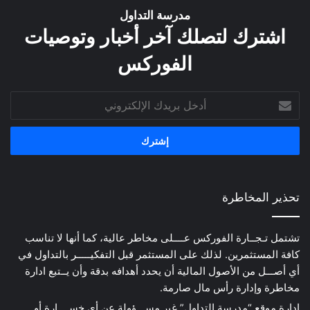
مدرسة التداول
اشترك لتصلك آخر أخبار وتوصيات
الفوركس
أدخل
بريدك
الإلكتروني
تحذير المخاطرة
تشتمل تـجــارة الفوركس عــــلى مخاطر عالية، كما أنها لا تناسب
كافة المستثمرين. لذلك على المستثمر قبل التفكيـــــر بالتداول في
أي أصـــل من الأصول المالية أن يحدد أهدافه بدقة وأن يــتبع ادارة
مخاطرة وإدارة رأس مال صارمة.
إدارة موقع “مدرسة التداول” غير مســـؤولة عن أي خســــارة أو