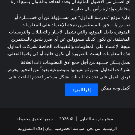
أي أصـــل من الأصول المالية أن يحدد أهدافه بدقة وأن يــتبع ادارة
مخاطرة وإدارة رأس مال صارمة.
إدارة موقع “مدرسة التداول” غير مســـؤولة عن أي خســــارة أو
ضـــرر يلــــحق بالمستثمرين نتيجة الإعتماد على المعلومات
المتوفرة داخل الموقع، والتي تشمل الأخبار والتحليلات والتوصـيات
المختلفة. لن نكون كذلك مسؤولين عن أي ضرر يلحق بالستثمرين
نتيجة الإعتماد على المعلومات والتقييمات الخاصة بشركات التداول.
هذه المعلومات ليست بالضرورة أن تكون حالية أو في وقتها الفعلي.
نعمل بـــكل جــــهد من أجل جمع أدق المعلومات ذات العلاقة
بشركات التداول، ومن ثم تقييمها بموضوعية بعيداً عن التحيز. يحرص
فريق العمل على تحديث البيانات بشكل مستمر لتخدم الباحث على
أكمل وجه ممكن!
إقرا المزيد
موقع مدرسة التداول
| © 2026 | جميع الحقوق محفوظة
الرئيسية
من نحن
سياسة الخصوصية
بيان إخلاء المسؤولية