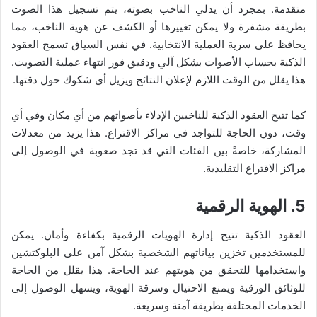
متقدمة. بمجرد أن يدلي الناخب بصوته، يتم تسجيل هذا الصوت
بطريقة مشفرة ولا يمكن تغييرها أو الكشف عن هوية الناخب، مما
يحافظ على سرية العملية الانتخابية. في نفس السياق تسمح العقود
الذكية بحساب الأصوات بشكل آلي ودقيق فور انتهاء عملية التصويت.
هذا يقلل من الوقت اللازم لإعلان النتائج ويزيل أي شكوك حول دقتها.
كما تتيح العقود الذكية للناخبين الإدلاء بأصواتهم من أي مكان وفي أي
وقت، دون الحاجة للتواجد في مراكز الاقتراع. هذا يزيد من معدلات
المشاركة، خاصةً بين الفئات التي قد تجد صعوبة في الوصول إلى
مراكز الاقتراع التقليدية.
5. الهوية الرقمية
العقود الذكية تتيح إدارة الهويات الرقمية بكفاءة وأمان. يمكن
للمستخدمين تخزين بياناتهم الشخصية بشكل آمن على البلوكتشين
واستخدامها للتحقق من هويتهم عند الحاجة. هذا يقلل من الحاجة
للوثائق الورقية ويمنع الاحتيال وسرقة الهوية، ويسهل الوصول إلى
الخدمات المختلفة بطريقة آمنة وسريعة.