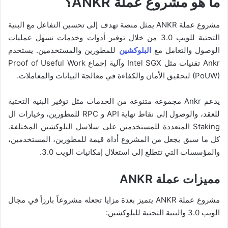
ما هو مشروع عملة ANKR؟
مشروع عملة ANKR يمثل منصة تهدف إلى تحسين التفاعل مع البنية
التحتية للويب 3.0 من خلال توفير أدوات وخدمات تسهل عمليات
الوصول والتعامل مع
البلوكشين
للمطورين والمستخدمين. يستخدم
Ankr تقنيات مثل Intel SGX وآلية إجماع Proof of Useful Work
(PoUW) لتحقيق الأمان والكفاءة في معالجة البيانات والمعاملات.
يدعم Ankr مجموعة متنوعة من الخدمات مثل توفير البنية التحتية
للعقد، والوصول إلى نقاط نهاية API و RPC للمطورين، وخيارات ال
Staking المتعددة للمستخدمين على سلاسل البلوكشين المختلفة.
كل ما سبق يجعل من المشروع أداة قيمة للمطورين، المستخدمين،
والمؤسسات التي تتطلع إلى استغلال إمكانيات الويب 3.0.
مميزات عملة ANKR
مشروع عملة ANKR يتميز بعدة مزايا تجعله مشروعاً بارزاً في مجال
الويب 3.0 والبنية التحتية للبلوكشين: