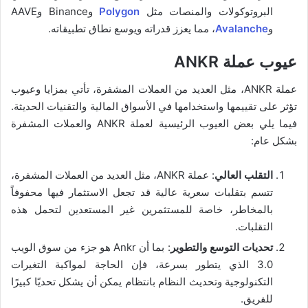
البروتوكولات والمنصات مثل
Polygon
وBinance وAAVE
و
Avalanche
، مما يعزز قدراته ويوسع نطاق تطبيقاته.
عيوب عملة ANKR
عملة ANKR، مثل العديد من العملات المشفرة، تأتي بمزايا وعيوب
تؤثر على تقييمها واستخدامها في الأسواق المالية والتقنيات الحديثة.
فيما يلي بعض العيوب الرئيسية لعملة ANKR والعملات المشفرة
بشكل عام:
التقلب العالي
: عملة ANKR، مثل العديد من العملات المشفرة،
تتسم بتقلبات سعرية عالية قد تجعل الاستثمار فيها محفوفاً
بالمخاطر، خاصة للمستثمرين غير المستعدين لتحمل هذه
التقلبات.
تحديات التوسع والتطوير
: بما أن Ankr هو جزء من سوق الويب
3.0 الذي يتطور بسرعة، فإن الحاجة لمواكبة التغيرات
التكنولوجية وتحديث النظام بانتظام يمكن أن يشكل تحديًا كبيرًا
للفريق.