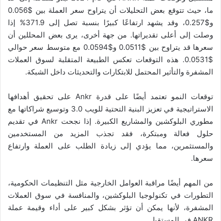
ما، حيث تتوقع بعض التحليلات أن يتراوح سعر العملة بين $0.056
و$0.257، وقد يشهد ارتفاعًا كبيرًا بنسبة تصل إلى 371.9% إذا
وصلت إلى أعلى تقديراتها. من جهة أخرى، يرى بعض المحللين أن
سعرها قد يتراوح بين $0.0511 و$0.0594 مع متوسط سعر حوالي
$0.0531. هذه التوقعات تعكس الطبيعة المتقلبة لسوق العملات
المشفرة والتأثير المحتمل للابتكارات والتحديثات داخل الشبكة.
توقعات النمو تعتمد أيضًا على قدرة Ankr على تحقيق أهدافها
الاستراتيجية في تعزيز البنية التحتية للويب 3.0 وتوسيع شراكاتها مع
مطوري البلوكشين والمشاريع الكبيرة. إذا نجحت Ankr في تقديم
حلول فعالة ومبتكرة، فقد تجذب المزيد من المستخدمين
والمستثمرين، مما يؤدي إلى زيادة الطلب على العملة وارتفاع
سعرها.
من المهم أيضًا مراقبة العوامل الخارجية مثل التنظيمات الحكومية،
التطورات في تكنولوجيا البلوكشين، والمنافسة في سوق العملات
المشفرة، لأنها يمكن أن تؤثر بشكل كبير على أداء وقيمة عملة
ANKR في المستقبل.