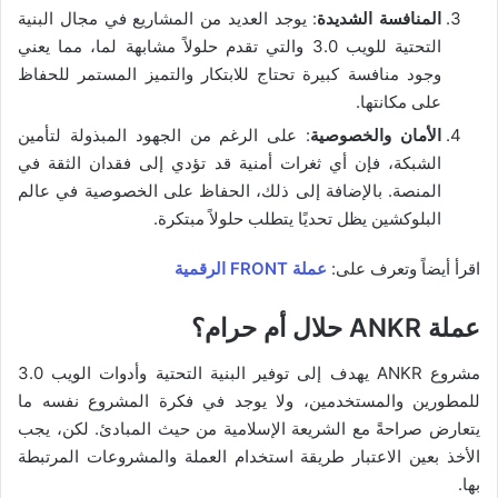
المنافسة الشديدة
: يوجد العديد من المشاريع في مجال البنية
التحتية للويب 3.0 والتي تقدم حلولاً مشابهة لما، مما يعني
وجود منافسة كبيرة تحتاج للابتكار والتميز المستمر للحفاظ
على مكانتها.
الأمان والخصوصية
: على الرغم من الجهود المبذولة لتأمين
الشبكة، فإن أي ثغرات أمنية قد تؤدي إلى فقدان الثقة في
المنصة. بالإضافة إلى ذلك، الحفاظ على الخصوصية في عالم
البلوكشين يظل تحديًا يتطلب حلولاً مبتكرة.
اقرأ أيضاً وتعرف على:
عملة FRONT الرقمية
عملة ANKR حلال أم حرام؟
مشروع ANKR يهدف إلى توفير البنية التحتية وأدوات الويب 3.0
للمطورين والمستخدمين، ولا يوجد في فكرة المشروع نفسه ما
يتعارض صراحةً مع الشريعة الإسلامية من حيث المبادئ. لكن، يجب
الأخذ بعين الاعتبار طريقة استخدام العملة والمشروعات المرتبطة
بها.