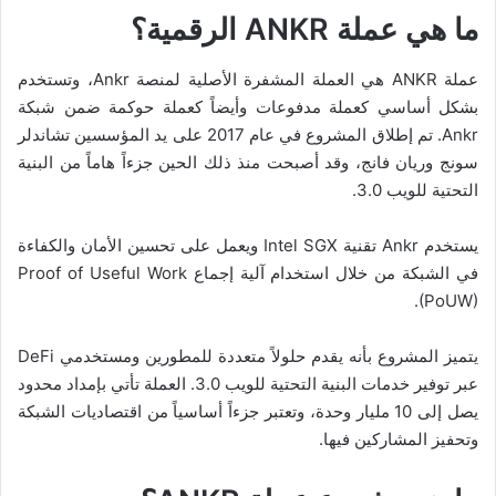
ما هي عملة ANKR الرقمية؟
عملة ANKR هي العملة المشفرة الأصلية لمنصة Ankr، وتستخدم
بشكل أساسي كعملة مدفوعات وأيضاً كعملة حوكمة ضمن شبكة
Ankr. تم إطلاق المشروع في عام 2017 على يد المؤسسين تشاندلر
سونج وريان فانج، وقد أصبحت منذ ذلك الحين جزءاً هاماً من البنية
التحتية للويب 3.0.
يستخدم Ankr تقنية Intel SGX ويعمل على تحسين الأمان والكفاءة
في الشبكة من خلال استخدام آلية إجماع Proof of Useful Work
(PoUW).
يتميز المشروع بأنه يقدم حلولاً متعددة للمطورين ومستخدمي DeFi
عبر توفير خدمات البنية التحتية للويب 3.0. العملة تأتي بإمداد محدود
يصل إلى 10 مليار وحدة، وتعتبر جزءاً أساسياً من اقتصاديات الشبكة
وتحفيز المشاركين فيها.