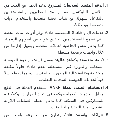
الدعم المتعدد السلاسل
: المشروع يدعم العمل مع العديد من
سلاسل البلوكشين مما يسمح للمطورين والمستخدمين
بالتفاعل بسهولة مع بنيات تحتية متعددة واستخدام أدوات
متقدمة للويب 3.0.
خدمات ال Staking المتقدمة: Ankr يوفر أدوات اثبات الحصة
التي تسمح للمستخدمين بتحقيق عوائد من أصولهم الرقمية.
كما يدعم نفس الخاصية لعملات متعددة ويسهل إدارتها من
خلال واجهات برمجية مبسطة.
تكلفة منخفضة وكفاءة عالية
: بفضل استخدام قوة الحوسبة
السحابية والموارد غير المستغلة، يقدم Ankr حلولاً بتكلفة
منخفضة وكفاءة عالية للمطورين والمؤسسات، مما يجعله بديلاً
قوياً لخدمات الحوسبة السحابية التقليدية.
الاستخدام المتعدد لعملة ANKR
: تستخدم العملة في الدفع
مقابل الخدمات، كعملة حوكمة في اتخاذ القرارات، وكمكافأة
للمشاركين في الشبكة. كما تدعم العملة العمليات اللازمة
لتشغيل البنية التحتية والتطبيقات.
شراكات واسعة
: Ankr يتعاون مع مجموعة واسعة من