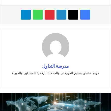
فيسبوك
‫X
لينكدإن
بينتيريست
واتساب
تيلقرام
مدرسة التداول
موقع مختص بتعليم الفوركس والعملات الرقمية للمبتدئين والخبراء
موقع
الويب