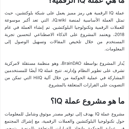
ما هي عملة IQ الرقمية؟
عملة IQ الرقمية هي رمز مميز يعمل على شبكة بلوكتشين، حيث
تمثل العملة الأساسية لمنصة IQ.wiki، التي تعد أكبر موسوعة
للعملات الرقمية وتكنولوجيا البلوكتشين. تم إنشاء العملة في عام
2018، ويعتمد المشروع على الذكاء الاصطناعي لتحسين تجربة
المستخدم من خلال تلخيص المقالات وتسهيل الوصول إلى
المعلومات.
يُدار المشروع بواسطة BrainDAO، وهو منظمة مستقلة لامركزية
تشرف على تطوير النظام وإدارته. تتيح عملة IQ أيضًا للمستخدمين
المشاركة في عملية الحوكمة من خلال آلية HiIQ التي تمكن من
التصويت على القرارات المتعلقة بالمشروع.
ما هو مشروع عملة IQ؟
مشروع عملة IQ يهدف إلى توفير مصدر موثوق وشامل للمعلومات
حول تكنولوجيا البلوكتشين والعملات الرقمية، مع إشراك المجتمع
في عملية الحوكمة واتخاذ القرارات المتعلقة بالمنصة. يتمحور