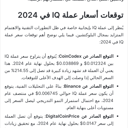
توقعات أسعار عملة IQ في 2024
يُنظر إلى عملة IQ بإيجابية خاصة في ظل التطورات التقنية والاهتمام
المتزايد بمجال البلوكتشين. فيما يلي نوضح أهم توقعات سعر عملة
IQ في 2024:
التوقع الصادر عن CoinCodex
: يُتوقع أن يتراوح سعر عملة IQ
بين 0.012324$ و 0.038869$ بحلول نهاية عام 2024. هذا
يعني أن العملة قد تشهد زيادة كبيرة قد تصل إلى 214.55% من
السعر الحالي إذا وصلت إلى الهدف الأعلى للتوقعات.
التوقع الصادر عن Binance
: بناءً على التحليلات الفنية، يتوقع
أن يكون سعر عملة IQ حوالي 0.006745$ في منتصف عام
2024، مع احتمال استمرار النمو التدريجي ليصل السعر إلى
مستويات أعلى بنهاية العام.
التوقع الصادر عن DigitalCoinPrice
: يتوقع أن تصل العملة
إلى سعر 0.0147$ بحلول نهاية عام 2024، مع تحقيق زيادات