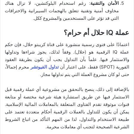
ا​لأمان والتقنية
: رغم استخدام البلوكتشين، لا تزال هناك
مخاوف أمنية وتقنية تتعلق بالهجمات السيبرانية والاختراقات
التي قد تؤثر على المستخدمين والمشروع ككل.
عملة IQ حلال أم حرام؟
اعتمادًا على فتوى رسمية منشورة على قناة كريبتو حلال، فإن حكم
عملة IQ الرقمية هو (حلال). وفقاً لذلك، يجوز شراءها وتداولها
والاستثمار فيها. علماً بأن التداول يجب أن يكون بطريقة العقود
الفورية (SPOT) فقط، على اعتبار أن
تداول الفيوتشر
محرم إجمالاً،
حتى لو كان مشروع العملة التي يتم تداولها مجاز.
بالإضافة إلى ذلك، ينصح بالتحقق من مشروعية أي عملة رقمية قبل
الاستثمار فيها عن طريق استشارة هيئة شرعية مختصة أو متابعة
قنوات موثوقة تقدم الفتاوى المتعلقة بالمعاملات المالية الإسلامية.
يمكن أن يكون للتداول بالعملات الرقمية أحكام متعددة تعتمد على
طبيعة الاستخدام والتداول، لذا من المهم التأكد من اتباع الشروط
الشرعية الصحيحة لتجنب أي معاملات محرمة.