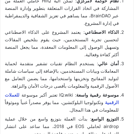
نظام حوكمة لامركزي
: تُمكّن آلية HiIQ حاملي العملة من
المشاركة في اتخاذ القرارات المتعلقة بتطوير وإدارة المنصة
عبر BrainDAO، مما يساهم في تعزيز الشفافية والديمقراطية
في إدارة المشروع.
الذكاء الاصطناعي
: يعتمد المشروع على الذكاء الاصطناعي
لتحسين تجربة المستخدمين، حيث يقوم بتلخيص المقالات
وتسهيل الوصول إلى المعلومات المعقدة، مما يجعل المنصة
أكثر كفاءة وفعالية.
أمان عالي
: يستخدم النظام تقنيات تشفير متقدمة لحماية
المعاملات وبيانات المستخدمين، بالإضافة إلى سياسات شاملة
لتوليد المفاتيح وتخزينها واستخدامها، مما يضمن التعامل مع
الأصول الرقمية والمعلومات بأقصى درجات الأمان والنزاهة.
موسوعة رقمية واسعة
: IQ.wiki تعتبر أكبر موسوعة
للعملات
الرقمية
وتكنولوجيا البلوكتشين، مما يوفر مصدراً غنياً وموثوقاً
للمعلومات في هذا المجال.
التوزيع الواسع
: بدأت العملة بتوزيع واسع من خلال عملية
airdrop لحاملي EOS في 2018، مما ساعد على انتشار
العملة على نطاق واسع وتعزيز قاعدة المستخدمين.