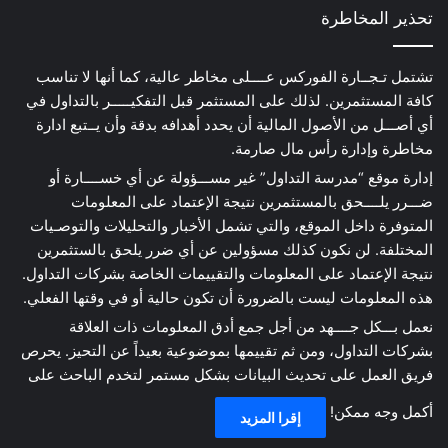
تحذير المخاطرة
تشتمل تـجــارة الفوركس عــــلى مخاطر عالية، كما أنها لا تناسب
كافة المستثمرين. لذلك على المستثمر قبل التفكيـــــر بالتداول في
أي أصـــل من الأصول المالية أن يحدد أهدافه بدقة وأن يــتبع ادارة
مخاطرة وإدارة رأس مال صارمة.
إدارة موقع “مدرسة التداول” غير مســـؤولة عن أي خســــارة أو
ضـــرر يلــــحق بالمستثمرين نتيجة الإعتماد على المعلومات
المتوفرة داخل الموقع، والتي تشمل الأخبار والتحليلات والتوصـيات
المختلفة. لن نكون كذلك مسؤولين عن أي ضرر يلحق بالستثمرين
نتيجة الإعتماد على المعلومات والتقييمات الخاصة بشركات التداول.
هذه المعلومات ليست بالضرورة أن تكون حالية أو في وقتها الفعلي.
نعمل بـــكل جــــهد من أجل جمع أدق المعلومات ذات العلاقة
بشركات التداول، ومن ثم تقييمها بموضوعية بعيداً عن التحيز. يحرص
فريق العمل على تحديث البيانات بشكل مستمر لتخدم الباحث على
أكمل وجه ممكن!
إقرا المزيد