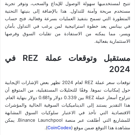
تتيح لمستخدميها سهولة الوصول للإيداع والسحب، وتوفر تجربة
مستخدم مريحة وآمنة للتداول. هذا بالإضافة إلى بنيتها التحتية
المتطورة التي تسمح بتنفيذ العمليات بسرعة وفعالية. فتح حساب
في بينانس يعد خطوة استراتيجية لمن يرغب في التداول بأمان
ويسر، مما يمكنه من الاستفادة من تقلبات السوق وفرصها
الاستثمارية بفعالية.
مستقبل وتوقعات عملة REZ في
2024
توقعات سعر عملة REZ لعام 2024 تظهر بعض الإشارات الإيجابية
حول إمكانيات نموها. وفقًا للتحليلات المستقبلية، من المتوقع أن
تتراوح أسعار عملة REZ بين 0.339 دولار و0.681 دولار بنهاية العام.
هذا التقدير يستند إلى الديناميكيات السوقية الحالية والمؤشرات
الاقتصادية التي تأخذ في الاعتبار سلوكيات السوق المشابهة
للمشاريع التي أطلقت عبر منصة Binance Launchpool​. يمكن
مشاهدة هذا التوقع ضمن موقع (
CoinCodex
).