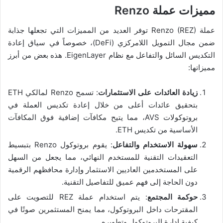
مميزات عملة Renzo
عملة Renzo (REZ) توفر العديد من المميزات التي تجعلها جذابة
ضمن مجال التمويل اللامركزي (DeFi)، خصوصاً في سياق إعادة
التكديس السائل والتفاعل مع نظام EigenLayer. هذه بعض من أبرز
مميزاتها:
زيادة العائدات على الاستثمارات
: تسمح Renzo لمالكي ETH
بتحقيق عائدات أعلى من خلال إعادة تكديس العملة في
بروتوكولات AVS، مما يتيح مكافآت إضافية فوق المكافآت
الأساسية من تكديس ETH.
سهولة الاستخدام والتفاعل
: يقوم بروتوكول Renzo بتبسيط
التعقيدات التقنية للمستخدم النهائي، مما يجعل من السهل
على المستخدمين العاديين الاستثمار وإدارة محافظهم الرقمية
دون الحاجة إلى فهم عميق للتفاصيل التقنية.
حوكمة المجتمع
: يتم استخدام عملة REZ للتصويت على
المقترحات داخل البروتوكول، مما يمنح المستثمرين صوتًا في
كيفية إدارة البروتوكول وتطويره.