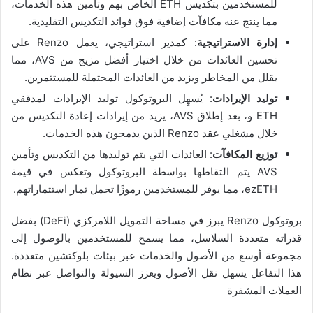
للمستخدمين بتكديس ETH الخاص بهم وتأمين هذه الخدمات،
مما ينتج عنه مكافآت إضافية فوق فوائد التكديس التقليدية.
إدارة الاستراتيجية
: كمدير استراتيجي، يعمل Renzo على
تحسين العائدات من خلال اختيار أفضل مزيج من AVS، مما
يقلل من المخاطر ويزيد من العائدات المحتملة للمستثمرين.
توليد الإيرادات
: يُسهِل البروتوكول توليد الإيرادات لمدققي
ETH و، بعد إطلاق AVS، يزيد من إيرادات إعادة التكديس من
خلال مشغلي عقد Renzo الذين يدمجون هذه الخدمات.
توزيع المكافآت
: العائدات التي يتم توليدها من التكديس وتأمين
AVS يتم التقاطها بواسطة البروتوكول وتعكس في قيمة
ezETH، مما يوفر للمستخدمين رموزًا تحمل ثمار استثماراتهم.
بروتوكول Renzo يبرز في مساحة التمويل اللامركزي (DeFi) بفضل
قدراته متعددة السلاسل، مما يسمح للمستخدمين بالوصول إلى
مجموعة أوسع من الأصول والخدمات عبر بيئات بلوكتشين متعددة.
هذا التفاعل يسهل نقل الأصول ويعزز السيولة والتواصل عبر نظام
العملات المشفرة