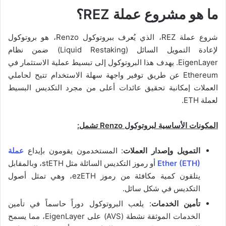
ما هو مشروع عملة REZ؟
شروع عملة REZ، الذي يُعرف ببروتوكول Renzo، هو بروتوكول
لإعادة التمويل السائل (Liquid Restaking) ضمن نظام
EigenLayer. يهدف هذا البروتوكول إلى تبسيط عملية الاستثمار في
Ethereum عن طريق توفير واجهة سهلة الاستخدام تتيح لحاملي
العملات إمكانية تحقيق عائدات أعلى من مجرد التكديس البسيط
لعملة ETH.
المكونات الأساسية لبروتوكول Renzo تشمل:
التمويل وإصدار العملات
: المستخدمون يقومون بإيداع
عملة
Ether (ETH)
أو رموز التكديس السائلة مثل stETH، وبالمقابل
يتلقون كمية مكافئة من رموز ezETH، وهي تمثل أصول
التكديس في شكل سائل.
تأمين الخدمات
: يلعب البروتوكول دوراً حاسماً في تأمين
الخدمات الموثقة نشطة (AVS) على EigenLayer، مما يسمح