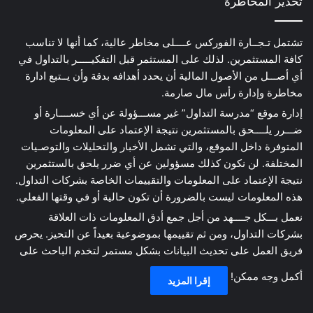
تحذير المخاطرة
تشتمل تـجــارة الفوركس عــــلى مخاطر عالية، كما أنها لا تناسب
كافة المستثمرين. لذلك على المستثمر قبل التفكيـــــر بالتداول في
أي أصـــل من الأصول المالية أن يحدد أهدافه بدقة وأن يــتبع ادارة
مخاطرة وإدارة رأس مال صارمة.
إدارة موقع “مدرسة التداول” غير مســـؤولة عن أي خســــارة أو
ضـــرر يلــــحق بالمستثمرين نتيجة الإعتماد على المعلومات
المتوفرة داخل الموقع، والتي تشمل الأخبار والتحليلات والتوصـيات
المختلفة. لن نكون كذلك مسؤولين عن أي ضرر يلحق بالستثمرين
نتيجة الإعتماد على المعلومات والتقييمات الخاصة بشركات التداول.
هذه المعلومات ليست بالضرورة أن تكون حالية أو في وقتها الفعلي.
نعمل بـــكل جــــهد من أجل جمع أدق المعلومات ذات العلاقة
بشركات التداول، ومن ثم تقييمها بموضوعية بعيداً عن التحيز. يحرص
فريق العمل على تحديث البيانات بشكل مستمر لتخدم الباحث على
أكمل وجه ممكن!
إقرا المزيد