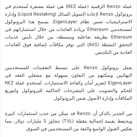
عملة Renzo الرقمية (عملة REZ) هي عملة مشفرة تُستخدم في
بروتوكول Renzo لإعادة التمويل السائل (Liquid Restaking) وإدارة
الاستراتيجيات ضمن نظام EigenLayer. يسمح هذا البروتوكول
لمستخدمي Ethereum بزيادة العائدات من خلال استثماراتهم في
Ethereum بطريقة تفاعلية ومبسطة، من خلال تأمين خدمات
التحقق النشطة (AVS) التي توفر مكافآت إضافية فوق العائدات
العادية من التكديس.
يعمل بروتوكول Renzo على تبسيط التعقيدات للمستخدمين
النهائيين ويمكنهم من التعاون بسهولة مع مشغلي العقد في
EigenLayer لتعزيز أمان وكفاءة الاستثمارات. تُستخدم عملة REZ
للحكم والتصويت على المقترحات الحاكمة للبروتوكول ولتوزيع
المكافآت وإدارة الأصول ضمن البروتوكول.
من الجدير بالذكر أن Renzo قد تمكن من جذب استثمارات كبيرة
ويحتفظ بقيمة إجمالية مقفلة (TVL) تتجاوز 3 مليارات دولار، مما
يعكس القبول الواسع والثقة من المستخدمين في السوق.