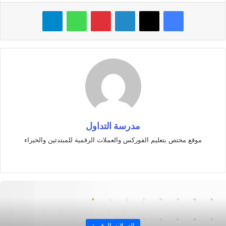
فيسبوك
‫X
لينكدإن
بينتيريست
واتساب
تيلقرام
مدرسة التداول
موقع مختص بتعليم الفوركس والعملات الرقمية للمبتدئين والخبراء
موقع
الويب
العملات الرقمية