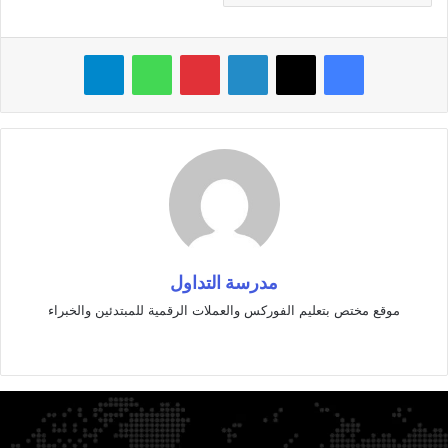
فيسبوك
‫X
لينكدإن
بينتيريست
واتساب
تيلقرام
مدرسة التداول
موقع مختص بتعليم الفوركس والعملات الرقمية للمبتدئين والخبراء
موقع
الويب