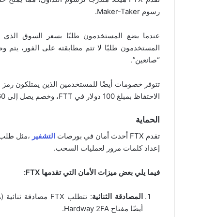
رسوم Maker-Taker.
عندما يضع المستخدمون طلبًا بسعر السوق الذي يت
المستخدمون طلبًا لا تتم مطابقته على الفور، يتم و
“صانعين”.
الاحتفاظ بمبلغ 100 دولار في FTT، وخصم يصل إلى 60% مقابل الاحتفاظ بمبلغ 5،000،000 دولار في FTT.
الحماية
تقدم FTX أحدث أمان في بورصات
التشفير
،مثل طلب 
إعداد كلمات مرور لعمليات السحب.
فيما يلي بعض ميزات الأمان التي تقدمها FTX:
المصادقة الثنائية
أيضًا مفتاح Hardway 2FA.