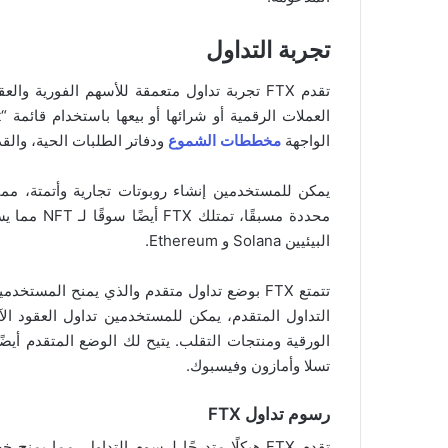
تجربة التداول
تقدم FTX تجربة تداول متعمقة للأسهم الفورية
الواجهة
مخططات الشموع
ودفاتر الطلبات الحية، والق
يمكن للمستخدمين إنشاء روبوتات تجارية وأتمتة، مما
البيئيين Solana و Ethereum.
تتمتع FTX بوضع تداول متقدم والذي يمنح الم
التداول المتقدم، يمكن للمستخدمين تداول العقود الآج
الورقية ومنتجات التقلب. يتيح لك الوضع المتقدم أيض
تسلا وأمازون وفيسبوك.
رسوم تداول FTX
تقدم FTX هيكلًا متدرجًا لرسوم التداول، مما ي