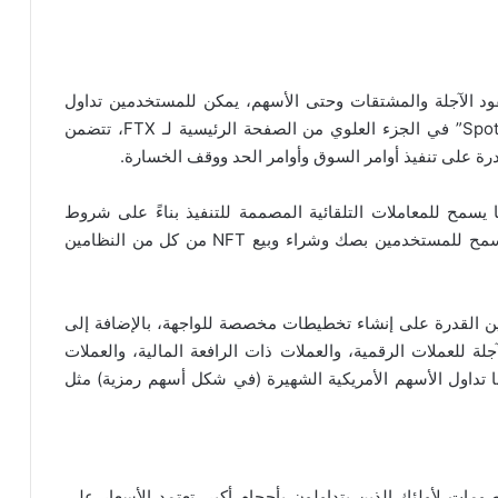
 والعقود الآجلة والمشتقات وحتى الأسهم، يمكن للمستخدمين تداول
العملات الرقمية أو شرائها أو بيعها باستخدام قائمة “Spot” في الجزء العلوي من الصفحة الرئيسية لـ FTX، تتضمن
درة على تنفيذ أوامر السوق وأوامر الحد ووقف الخسارة.
 يسمح للمعاملات التلقائية المصممة للتنفيذ بناءً على شروط
محددة مسبقًا، تمتلك FTX أيضًا سوقًا لـ NFT مما يسمح للمستخدمين بصك وشراء وبيع NFT من كل من النظامين
ستخدمين القدرة على إنشاء تخطيطات مخصصة للواجهة، بالإضافة إلى
لة للعملات الرقمية، والعملات ذات الرافعة المالية، والعملات
ًا تداول الأسهم الأمريكية الشهيرة (في شكل أسهم رمزية) مثل
منح خصومات لأولئك الذين يتداولون بأحجام أكبر، تعتمد الأسعار على