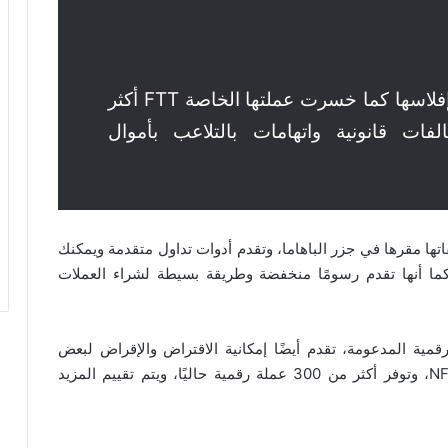
: أعلنت منصة FTX إفلاسها كما خسرت عملتها الخاصة FTT أكثر
لفات قانونية واتهامات بالتلاعب بأموال
شتقاتها مقرها في جزر الباهاما، وتقدم أدوات تداول متقدمة ويمكنك
ما أنها تقدم رسومًا منخفضة وطريقة بسيطة لشراء العملات
 الرقمية المدعومة، تقدم أيضًا إمكانية الاقتراض والإقراض لبعض
العملات الرقمية والوصول إلى الرموز المميزة و NFTs، وتوفر أكثر من 300 عملة رقمية حاليًا، ويتم تقييم المزيد