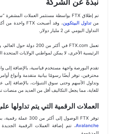
نبذة عن الشركة
من
تداول البيتكوين
، وقد أصبحت FTX
التداول اليومي عن 2 مليار دولار.
تعمل FTX.com في أكثر من 0
الرئيسية الأخرى، لا يمكن لمواطني الولايات المتحدة الوصول إلى FTX إلا ​​عبر الشرك
تقدم البورصة واجهة مستخدم قياسية، بالإضافة إلى واج
محترفين، توفر أيضًا رسومًا بيانية متقدمة وأنواع أوامر
للغاية، مما يجعل التكاليف أقل من العديد من منصات تد
العملات الرقمية التي يتم تداولها على TX
توفر FTX الوصول إلى أكثر من 300 عملة رقمية، بما في ذلك البيتكوين والإثيريوم و
Avalanche
، تتم إضافة العملات الرقمية الجديدة 
المدعومة.