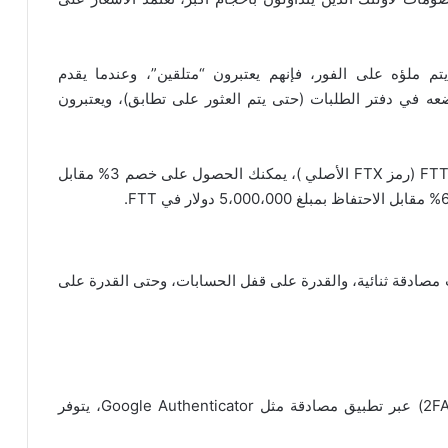
م ملؤه على الفور، فإنهم يعتبرون “متلقين”، وعندما يقدم
ضعه في دفتر الطلبات (حتى يتم العثور على تطابق)، ويعتبرون
تتوفر خصومات أيضًا للمستخدمين الذين يمتلكون رمز FTT (رمز FTX الأصلي )، يمكنك الحصول على خصم 3% مقابل
مصادقة ثنائية، والقدرة على قفل الحسابات، وحتى القدرة على
: تتطلب FTX مصادقة ثنائية (2FA) عبر تطبيق مصادقة مثل Google Authenticator، يتوفر