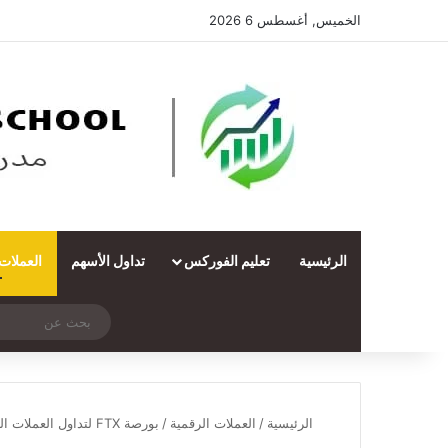
الخميس, أغسطس 6 2026
الرئيسية
تعليم الفوركس
تداول الأسهم
العملات
‫X
فيسبوك
ملخص الموقع RSS
انستقرام
تيلقرام
واتساب
تسجيل الدخول
مقال عشوائي
الرئيسية
/
العملات الرقمية
/
بورصة FTX لتداول العملات الرقمية ومشتقاتها