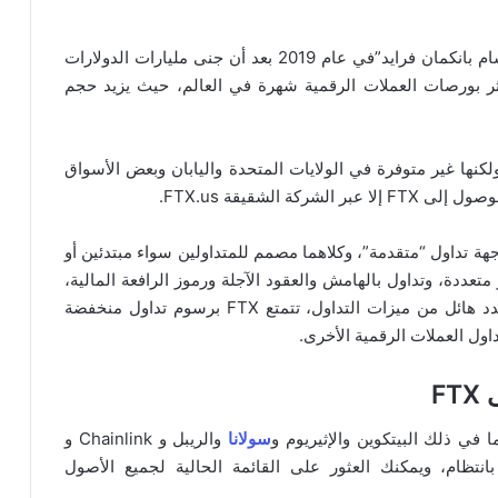
تم إطلاق FTX بواسطة مستثمر العملات المشفرة “سام بانكمان فرايد”في عام 2019 بعد أن جنى مليارات الدولارات
 واحدة من أكثر بورصات العملات الرقمية شهرة في العالم، حيث يزيد حجم
20 دولة حول العالم، ولكنها غير متوفرة في الولايات المتحدة واليابان وبعض الأسواق
ة الشقيقة FTX.us.
هة تداول “متقدمة”، وكلاهما مصمم للمتداولين سواء مبتدئين أو
 متعددة، وتداول بالهامش والعقود الآجلة ورموز الرافعة المالية،
وتداول الأسهم وحتى سوق التنبؤات، بالإضافة إلى عدد هائل من ميزات التداول، تتمتع FTX برسوم تداول منخفضة
اول العملات الرقمية الأخرى.
F
سولانا
والريبل و Chainlink و
بانتظام، ويمكنك العثور على القائمة الحالية لجميع الأصول