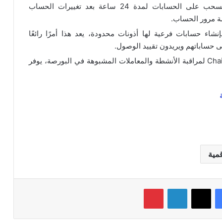
: تقفل FTX عمليات السحب على الحسابات لمدة 24 ساعة بعد تغييرات الحساب
لمة مرور الحساب.
دمين بإنشاء حسابات فرعية لها أذونات محدودة، يعد هذا أمرًا رائعًا
حساباتهم ويريدون تقييد الوصول.
: تشارك FTX مع Chainalysis لمراقبة الأنشطة والمعاملات المشبوهة في البورصة، يوفر
قمية
فيسبوك
‫X
لينكدإن
بينتيريست