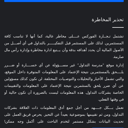
تحذير المخاطرة
تشتمل تـجــارة الفوركس عــــلى مخاطر عالية، كما أنها لا تناسب كافة
المستثمرين. لذلك على المستثمر قبل التفكيـــــر بالتداول في أي أصـــل من
الأصول المالية أن يحدد أهدافه بدقة وأن يــتبع ادارة مخاطرة وإدارة رأس مال
صارمة.
إدارة موقع “مدرسة التداول” غير مســـؤولة عن أي خســــارة أو ضـــرر
يلــــحق بالمستثمرين نتيجة الإعتماد على المعلومات المتوفرة داخل الموقع،
والتي تشمل الأخبار والتحليلات والتوصـيات المختلفة. لن نكون كذلك مسؤولين
عن أي ضرر يلحق بالستثمرين نتيجة الإعتماد على المعلومات والتقييمات
الخاصة بشركات التداول. هذه المعلومات ليست بالضرورة أن تكون حالية أو
في وقتها الفعلي.
نعمل بـــكل جــــهد من أجل جمع أدق المعلومات ذات العلاقة بشركات
التداول، ومن ثم تقييمها بموضوعية بعيداً عن التحيز. يحرص فريق العمل على
تحديث البيانات بشكل مستمر لتخدم الباحث على أكمل وجه ممكن!