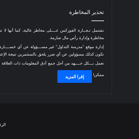
تحذير المخاطرة
تشتمل تـجــارة الفوركس عــــلى مخاطر عالية، كما أنها لا ت
مخاطرة وإدارة رأس مال صارمة.
إدارة موقع “مدرسة التداول” غير مســـؤولة عن أي خســــارة أ
نكون كذلك مسؤولين عن أي ضرر يلحق بالستثمرين نتيجة الإعتما
نعمل بـــكل جــــهد من أجل جمع أدق المعلومات ذات العلاقة
ممكن!
إقرا المزيد
الرئ