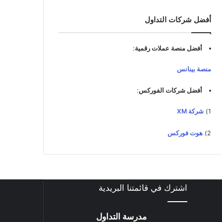
د
ك
أفضل شركات التداول
ا
ل
إ
أفضل منصة عملات رقمية
:
ل
ك
منصة بينانس
ت
ر
أفضل شركات الفوركس
:
و
ن
1)
شركة XM
ي
2)
هوت فوركس
اشترك في قائمتنا البريدية
مدرسة التداول