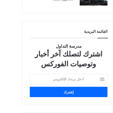
القائمة البريدية
مدرسة التداول
اشترك لتصلك آخر أخبار
وتوصيات الفوركس
أ
د
خ
ل
ب
ر
ي