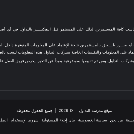
ناسب كافة المستثمرين. لذلك على المستثمر قبل التفكيـــــر بالتداول في أي أصـــ
و ضـــرر يلــــحق بالمستثمرين نتيجة الإعتماد على المعلومات المتوفرة داخل المو
د على المعلومات والتقييمات الخاصة بشركات التداول. هذه المعلومات ليست بالضرو
 بشركات التداول، ومن ثم تقييمها بموضوعية بعيداً عن التحيز. يحرص فريق العمل 
موقع مدرسة التداول
| © 2026 | جميع الحقوق محفوظة
يسية
من نحن
سياسة الخصوصية
بيان إخلاء المسؤولية
شروط الإستخدام
اتصل 
ملخص
‫X
فيسبوك
انستقرام
تيلقرام
واتساب