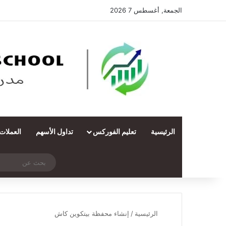
الجمعة, أغسطس 7 2026
الرئيسية
تعليم الفوركس
تداول الأسهم
العملات
‫X
فيسبوك
ملخص الموقع RSS
انستقرام
تيلقرام
واتساب
تسجيل الدخول
مقال عشوائي
الرئيسية
/
إنشاء محفظة بيتكوين كاش