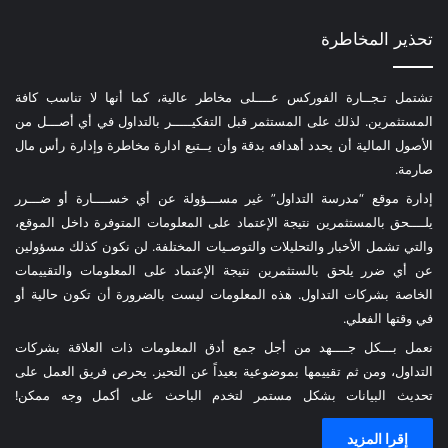
تحذير المخاطرة
تشتمل تـجــارة الفوركس عــــلى مخاطر عالية، كما أنها لا تناسب كافة
المستثمرين. لذلك على المستثمر قبل التفكيـــــر بالتداول في أي أصـــل من
الأصول المالية أن يحدد أهدافه بدقة وأن يــتبع ادارة مخاطرة وإدارة رأس مال
صارمة.
إدارة موقع “مدرسة التداول” غير مســـؤولة عن أي خســــارة أو ضـــرر
يلــــحق بالمستثمرين نتيجة الإعتماد على المعلومات المتوفرة داخل الموقع،
والتي تشمل الأخبار والتحليلات والتوصـيات المختلفة. لن نكون كذلك مسؤولين
عن أي ضرر يلحق بالستثمرين نتيجة الإعتماد على المعلومات والتقييمات
الخاصة بشركات التداول. هذه المعلومات ليست بالضرورة أن تكون حالية أو
في وقتها الفعلي.
نعمل بـــكل جــــهد من أجل جمع أدق المعلومات ذات العلاقة بشركات
التداول، ومن ثم تقييمها بموضوعية بعيداً عن التحيز. يحرص فريق العمل على
تحديث البيانات بشكل مستمر لتخدم الباحث على أكمل وجه ممكن!
إقرا المزيد