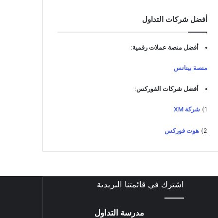
د
ك
أفضل شركات التداول
ا
ل
إ
أفضل منصة عملات رقمية
:
ل
ك
منصة بينانس
ت
ر
أفضل شركات الفوركس
:
و
ن
1)
شركة XM
ي
2)
هوت فوركس
اشترك في قائمتنا البريدية
مدرسة التداول