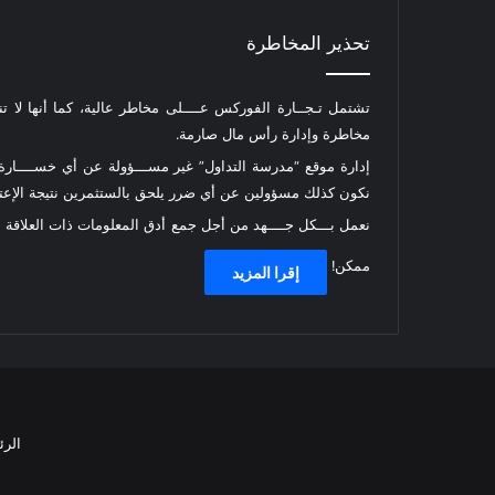
تحذير المخاطرة
تشتمل تـجــارة الفوركس عــــلى مخاطر عالية، كما أنها لا ت
مخاطرة وإدارة رأس مال صارمة.
إدارة موقع “مدرسة التداول” غير مســـؤولة عن أي خســــارة أ
نكون كذلك مسؤولين عن أي ضرر يلحق بالستثمرين نتيجة الإعتما
نعمل بـــكل جــــهد من أجل جمع أدق المعلومات ذات العلاقة
ممكن!
إقرا المزيد
الرئ