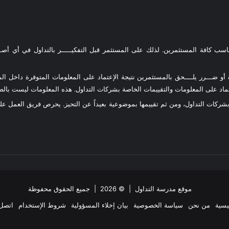
ناسب كافة المستثمرين. لذلك على المستثمر قبل التفكيـــــر بالتداول في أي أصـــ
و ضـــرر يلــــحق بالمستثمرين نتيجة الإعتماد على المعلومات المتوفرة داخل المو
د على المعلومات والتقييمات الخاصة بشركات التداول. هذه المعلومات ليست بالضرو
 بشركات التداول، ومن ثم تقييمها بموضوعية بعيداً عن التحيز. يحرص فريق العمل 
موقع مدرسة التداول
| © 2026 | جميع الحقوق محفوظة
يسية
من نحن
سياسة الخصوصية
بيان إخلاء المسؤولية
شروط الإستخدام
اتصل 
ملخص
‫X
فيسبوك
انستقرام
تيلقرام
واتساب