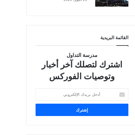
القائمة البريدية
مدرسة التداول
اشترك لتصلك آخر أخبار
وتوصيات الفوركس
أ
د
خ
ل
ب
ر
ي