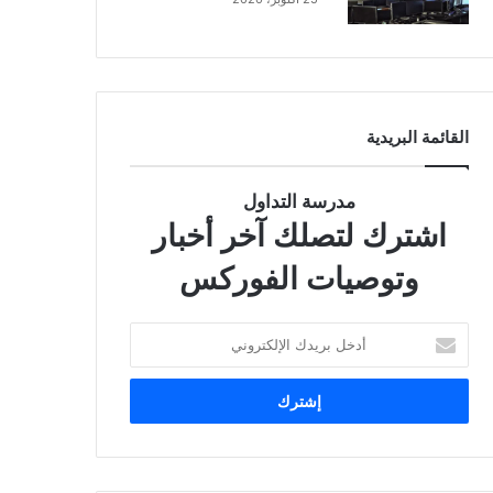
القائمة البريدية
مدرسة التداول
اشترك لتصلك آخر أخبار
وتوصيات الفوركس
أ
د
خ
ل
ب
ر
ي