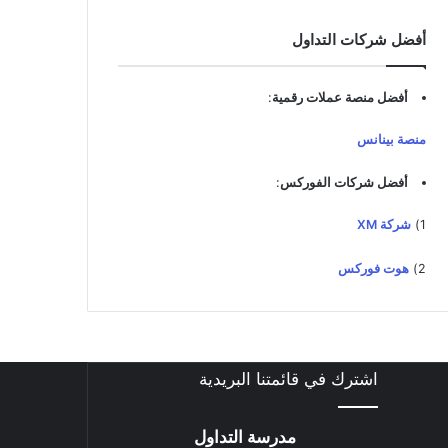
د
ك
أفضل شركات التداول
ا
ل
إ
أفضل منصة عملات رقمية
:
ل
ك
منصة بينانس
ت
ر
أفضل شركات الفوركس
:
و
ن
1)
شركة XM
ي
2)
هوت فوركس
اشترك في قائمتنا البريدية
مدرسة التداول