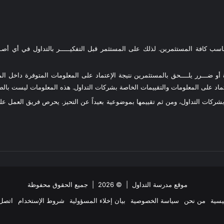
ناسب كافة المستثمرين. لذلك على المستثمر قبل التفكيـــــر بالتداول في أي أصـــ
و ضـــرر يلــــحق بالمستثمرين نتيجة الإعتماد على المعلومات المتوفرة داخل المو
د على المعلومات والتقييمات الخاصة بشركات التداول. هذه المعلومات ليست بالضرو
 بشركات التداول، ومن ثم تقييمها بموضوعية بعيداً عن التحيز. يحرص فريق العمل 
موقع مدرسة التداول
| © 2026 | جميع الحقوق محفوظة
يسية
من نحن
سياسة الخصوصية
بيان إخلاء المسؤولية
شروط الإستخدام
اتصل 
ملخص
‫X
فيسبوك
انستقرام
تيلقرام
واتساب