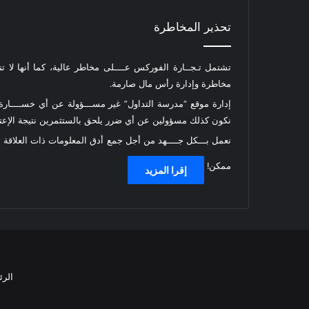
تحذير المخاطرة
تشتمل تـجــارة الفوركس عــــلى مخاطر عالية، كما أنها لا ت
مخاطرة وإدارة رأس مال صارمة.
إدارة موقع “مدرسة التداول” غير مســـؤولة عن أي خســــارة أ
نكون كذلك مسؤولين عن أي ضرر يلحق بالستثمرين نتيجة الإعتما
نعمل بـــكل جــــهد من أجل جمع أدق المعلومات ذات العلاقة
ممكن!
إقرا المزيد
الرئ