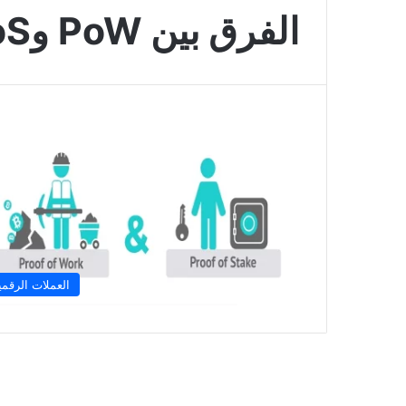
الفرق بين PoW وPoS
العملات الرقمي