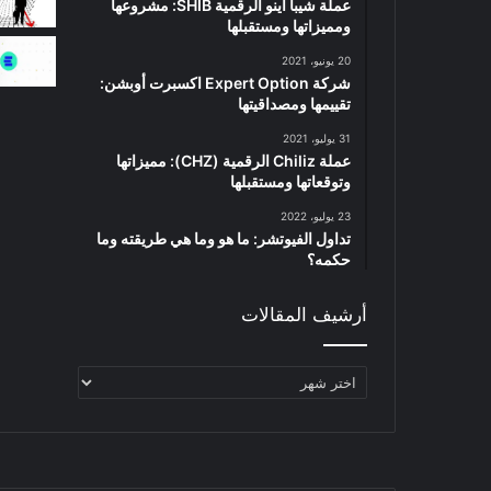
عملة شيبا اينو الرقمية SHIB: مشروعها
ومميزاتها ومستقبلها
20 يونيو، 2021
شركة Expert Option اكسبرت أوبشن:
تقييمها ومصداقيتها
31 يوليو، 2021
عملة Chiliz الرقمية (CHZ): مميزاتها
وتوقعاتها ومستقبلها
23 يوليو، 2022
تداول الفيوتشر: ما هو وما هي طريقته وما
حكمه؟
أرشيف المقالات
أرشيف
المقالات