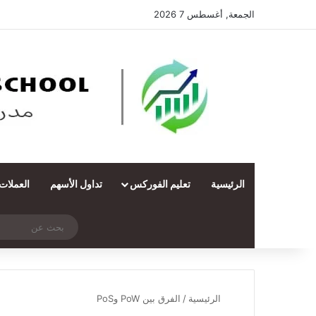
الجمعة, أغسطس 7 2026
الرئيسية
تعليم الفوركس
تداول الأسهم
العملات
‫X
فيسبوك
ملخص الموقع RSS
انستقرام
تيلقرام
واتساب
تسجيل الدخول
مقال عشوائي
الرئيسية
/
الفرق بين PoW وPoS