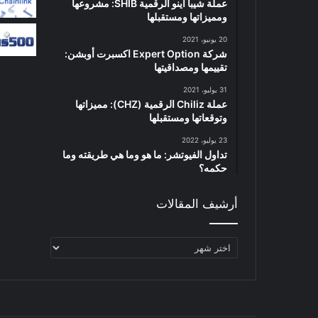
عملة شيبا اينو الرقمية SHIB: مشروعها
ومميزاتها ومستقبلها
20 يونيو، 2021
شركة Expert Option اكسبرت أوبشن:
تقييمها ومصداقيتها
31 يوليو، 2021
عملة Chiliz الرقمية (CHZ): مميزاتها
وتوقعاتها ومستقبلها
23 يوليو، 2022
تداول الفيوتشر: ما هو وما هي طريقته وما
حكمه؟
أرشيف المقالات
أرشيف
المقالات