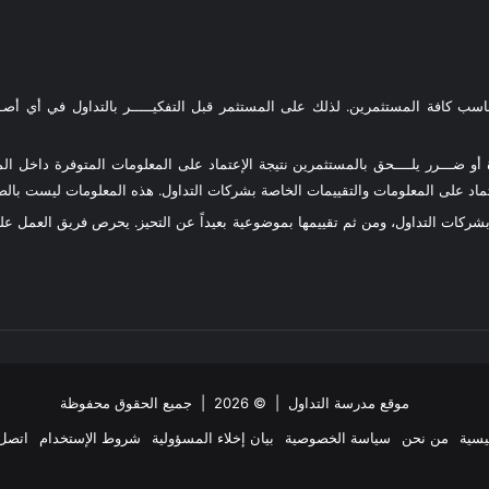
ناسب كافة المستثمرين. لذلك على المستثمر قبل التفكيـــــر بالتداول في أي أصـــ
و ضـــرر يلــــحق بالمستثمرين نتيجة الإعتماد على المعلومات المتوفرة داخل المو
د على المعلومات والتقييمات الخاصة بشركات التداول. هذه المعلومات ليست بالضرو
 بشركات التداول، ومن ثم تقييمها بموضوعية بعيداً عن التحيز. يحرص فريق العمل 
موقع مدرسة التداول
| © 2026 | جميع الحقوق محفوظة
يسية
من نحن
سياسة الخصوصية
بيان إخلاء المسؤولية
شروط الإستخدام
اتصل 
ملخص
‫X
فيسبوك
انستقرام
تيلقرام
واتساب