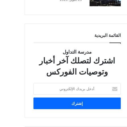
القائمة البريدية
مدرسة التداول
اشترك لتصلك آخر أخبار
وتوصيات الفوركس
أ
د
خ
ل
ب
ر
ي