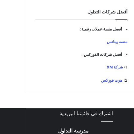
د
ك
أفضل شركات التداول
ا
ل
إ
أفضل منصة عملات رقمية
:
ل
ك
منصة بينانس
ت
ر
أفضل شركات الفوركس
:
و
ن
1)
شركة XM
ي
2)
هوت فوركس
اشترك في قائمتنا البريدية
مدرسة التداول