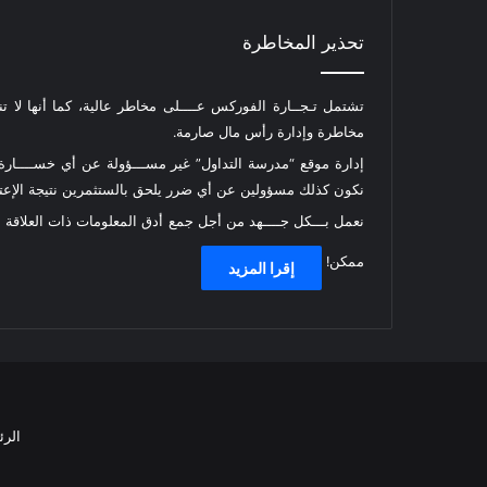
تحذير المخاطرة
تشتمل تـجــارة الفوركس عــــلى مخاطر عالية، كما أنها لا ت
مخاطرة وإدارة رأس مال صارمة.
إدارة موقع “مدرسة التداول” غير مســـؤولة عن أي خســــارة أ
نكون كذلك مسؤولين عن أي ضرر يلحق بالستثمرين نتيجة الإعتما
نعمل بـــكل جــــهد من أجل جمع أدق المعلومات ذات العلاقة
ممكن!
إقرا المزيد
الرئ