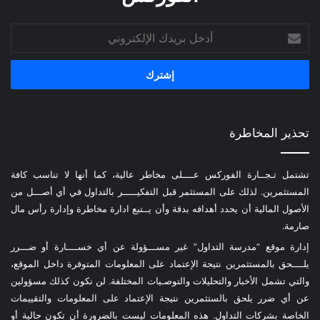
أدخل
بريدك
الإلكتروني
تحذير المخاطرة
تشتمل تـجــارة الفوركس عــــلى مخاطر عالية، كما أنها لا تناسب كافة
المستثمرين. لذلك على المستثمر قبل التفكيـــــر بالتداول في أي أصـــل من
الأصول المالية أن يحدد أهدافه بدقة وأن يــتبع ادارة مخاطرة وإدارة رأس مال
صارمة.
إدارة موقع “مدرسة التداول” غير مســـؤولة عن أي خســــارة أو ضـــرر
يلــــحق بالمستثمرين نتيجة الإعتماد على المعلومات المتوفرة داخل الموقع،
والتي تشمل الأخبار والتحليلات والتوصـيات المختلفة. لن نكون كذلك مسؤولين
عن أي ضرر يلحق بالستثمرين نتيجة الإعتماد على المعلومات والتقييمات
الخاصة بشركات التداول. هذه المعلومات ليست بالضرورة أن تكون حالية أو