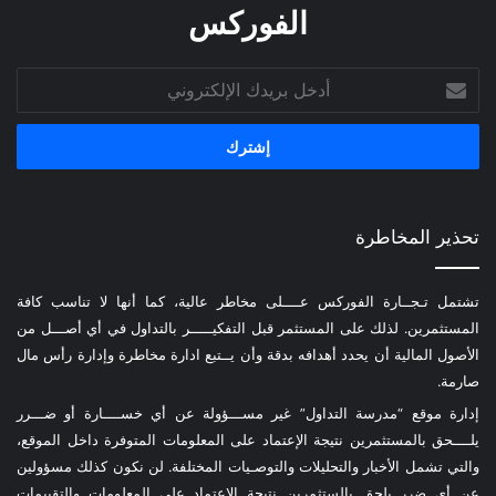
الفوركس
أدخل
بريدك
الإلكتروني
تحذير المخاطرة
تشتمل تـجــارة الفوركس عــــلى مخاطر عالية، كما أنها لا تناسب كافة
المستثمرين. لذلك على المستثمر قبل التفكيـــــر بالتداول في أي أصـــل من
الأصول المالية أن يحدد أهدافه بدقة وأن يــتبع ادارة مخاطرة وإدارة رأس مال
صارمة.
إدارة موقع “مدرسة التداول” غير مســـؤولة عن أي خســــارة أو ضـــرر
يلــــحق بالمستثمرين نتيجة الإعتماد على المعلومات المتوفرة داخل الموقع،
والتي تشمل الأخبار والتحليلات والتوصـيات المختلفة. لن نكون كذلك مسؤولين
عن أي ضرر يلحق بالستثمرين نتيجة الإعتماد على المعلومات والتقييمات