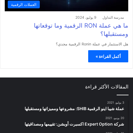
العملات الرقمية
مدرسة التداول
9 يوليو، 2024
ما هي عملة RON الرقمية وما توقعاتها
ومستقبلها؟
هل الاستثمار في عملة Ronin الرقمية مجدي؟
أكمل القراءة »
المقالات الأكثر قراءة
3 يوليو، 2021
عملة شيبا اينو الرقمية SHIB: مشروعها ومميزاتها ومستقبلها
20 يونيو، 2021
شركة Expert Option اكسبرت أوبشن: تقييمها ومصداقيتها