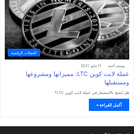
العملات الرقمية
يوسف أحمد
11 مايو، 2021
عملة لايت كوين LTC: مميزاتها ومشروعها
ومستقبلها
هل يُنصح بالاستثمار في عملة لايت كوين LTC؟
أكمل القراءة »