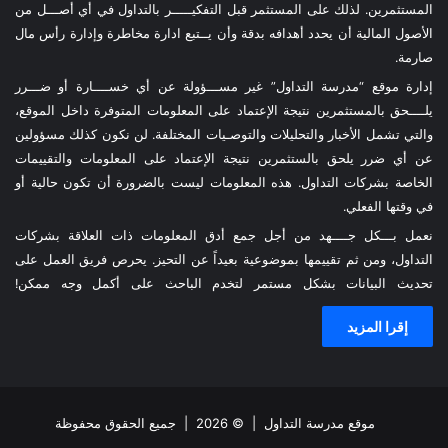
المستثمرين. لذلك على المستثمر قبل التفكيـــــر بالتداول في أي أصـــل من
الأصول المالية أن يحدد أهدافه بدقة وأن يــتبع ادارة مخاطرة وإدارة رأس مال
صارمة.
إدارة موقع “مدرسة التداول” غير مســـؤولة عن أي خســــارة أو ضـــرر
يلــــحق بالمستثمرين نتيجة الإعتماد على المعلومات المتوفرة داخل الموقع،
والتي تشمل الأخبار والتحليلات والتوصـيات المختلفة. لن نكون كذلك مسؤولين
عن أي ضرر يلحق بالستثمرين نتيجة الإعتماد على المعلومات والتقييمات
الخاصة بشركات التداول. هذه المعلومات ليست بالضرورة أن تكون حالية أو
في وقتها الفعلي.
نعمل بـــكل جــــهد من أجل جمع أدق المعلومات ذات العلاقة بشركات
التداول، ومن ثم تقييمها بموضوعية بعيداً عن التحيز. يحرص فريق العمل على
تحديث البيانات بشكل مستمر لتخدم الباحث على أكمل وجه ممكن!
إقرا المزيد
موقع مدرسة التداول
| © 2026 | جميع الحقوق محفوظة