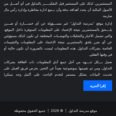
المستثمرين. لذلك على المستثمر قبل التفكيـــــر بالتداول في أي أصـــل من
الأصول المالية أن يحدد أهدافه بدقة وأن يــتبع ادارة مخاطرة وإدارة رأس مال
صارمة.
إدارة موقع “مدرسة التداول” غير مســـؤولة عن أي خســــارة أو ضـــرر
يلــــحق بالمستثمرين نتيجة الإعتماد على المعلومات المتوفرة داخل الموقع،
والتي تشمل الأخبار والتحليلات والتوصـيات المختلفة. لن نكون كذلك مسؤولين
عن أي ضرر يلحق بالستثمرين نتيجة الإعتماد على المعلومات والتقييمات
الخاصة بشركات التداول. هذه المعلومات ليست بالضرورة أن تكون حالية أو
في وقتها الفعلي.
نعمل بـــكل جــــهد من أجل جمع أدق المعلومات ذات العلاقة بشركات
التداول، ومن ثم تقييمها بموضوعية بعيداً عن التحيز. يحرص فريق العمل على
تحديث البيانات بشكل مستمر لتخدم الباحث على أكمل وجه ممكن!
إقرا المزيد
موقع مدرسة التداول
| © 2026 | جميع الحقوق محفوظة