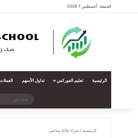
الجمعة, أغسطس 7 2026
الرئيسية
تعليم الفوركس
تداول الأسهم
العملات
‫X
فيسبوك
ملخص الموقع RSS
انستقرام
تيلقرام
واتساب
تسجيل الدخول
مقال عشوائي
الرئيسية
/
شراء p2p بينانس