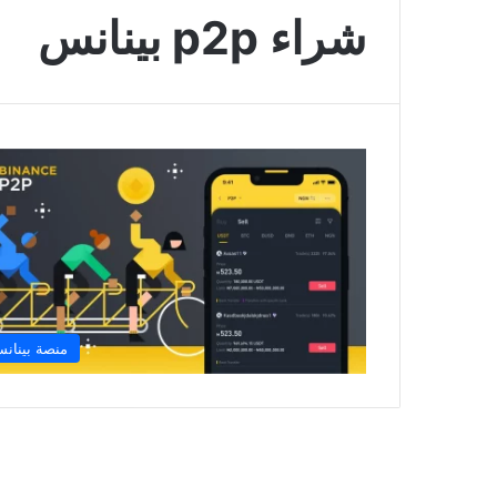
شراء p2p بينانس
منصة بينان