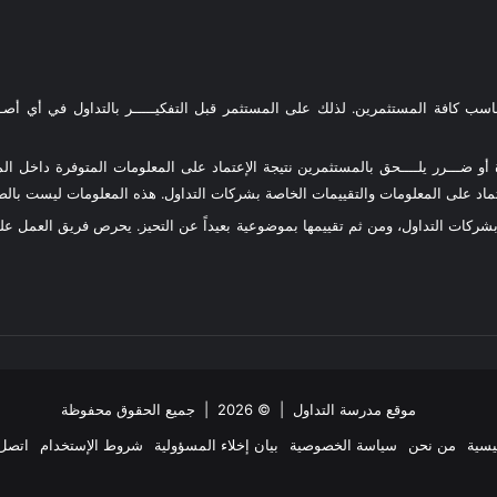
ناسب كافة المستثمرين. لذلك على المستثمر قبل التفكيـــــر بالتداول في أي أصـــ
و ضـــرر يلــــحق بالمستثمرين نتيجة الإعتماد على المعلومات المتوفرة داخل المو
د على المعلومات والتقييمات الخاصة بشركات التداول. هذه المعلومات ليست بالضرو
 بشركات التداول، ومن ثم تقييمها بموضوعية بعيداً عن التحيز. يحرص فريق العمل 
موقع مدرسة التداول
| © 2026 | جميع الحقوق محفوظة
يسية
من نحن
سياسة الخصوصية
بيان إخلاء المسؤولية
شروط الإستخدام
اتصل 
ملخص
‫X
فيسبوك
انستقرام
تيلقرام
واتساب