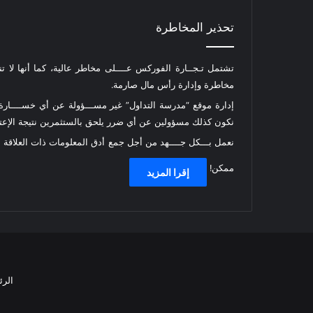
تحذير المخاطرة
تشتمل تـجــارة الفوركس عــــلى مخاطر عالية، كما أنها لا ت
مخاطرة وإدارة رأس مال صارمة.
إدارة موقع “مدرسة التداول” غير مســـؤولة عن أي خســــارة أ
نكون كذلك مسؤولين عن أي ضرر يلحق بالستثمرين نتيجة الإعتما
نعمل بـــكل جــــهد من أجل جمع أدق المعلومات ذات العلاقة
ممكن!
إقرا المزيد
الرئ