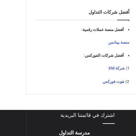
د
ك
أفضل شركات التداول
ا
ل
إ
أفضل منصة عملات رقمية
:
ل
ك
منصة بينانس
ت
ر
أفضل شركات الفوركس
:
و
ن
1)
شركة XM
ي
2)
هوت فوركس
اشترك في قائمتنا البريدية
مدرسة التداول