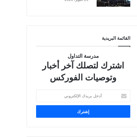
القائمة البريدية
مدرسة التداول
اشترك لتصلك آخر أخبار
وتوصيات الفوركس
أ
د
خ
ل
ب
ر
ي