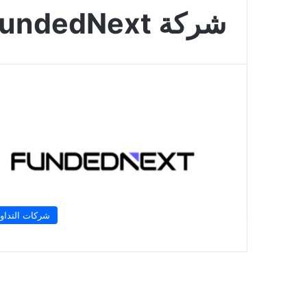
شركة FundedNext
شركات التداو