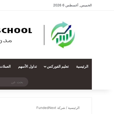
الخميس, أغسطس 6 2026
الرئيسية
تعليم الفوركس
تداول الأسهم
العملات
‫X
فيسبوك
ملخص الموقع RSS
انستقرام
تيلقرام
واتساب
تسجيل الدخول
مقال عشوائي
الرئيسية
/
شركة FundedNext