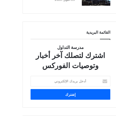
القائمة البريدية
مدرسة التداول
اشترك لتصلك آخر أخبار
وتوصيات الفوركس
أ
د
خ
ل
ب
ر
ي