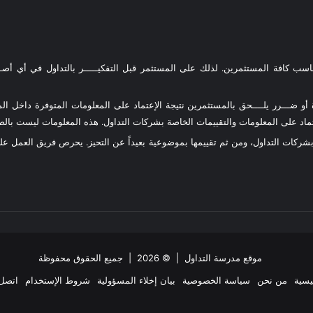
ناسب كافة المستثمرين. لذلك على المستثمر قبل التفكيـــــر بالتداول في أي أصـــ
و ضـــرر يلــــحق بالمستثمرين نتيجة الإعتماد على المعلومات المتوفرة داخل المو
د على المعلومات والتقييمات الخاصة بشركات التداول. هذه المعلومات ليست بالضرو
 بشركات التداول، ومن ثم تقييمها بموضوعية بعيداً عن التحيز. يحرص فريق العمل 
موقع مدرسة التداول
| © 2026 | جميع الحقوق محفوظة
يسية
من نحن
سياسة الخصوصية
بيان إخلاء المسؤولية
شروط الإستخدام
اتصل 
ملخص
‫X
فيسبوك
انستقرام
تيلقرام
واتساب