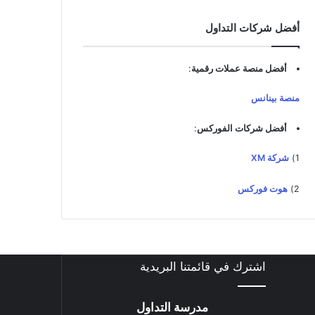
د
ك
أفضل شركات التداول
ا
ل
إ
أفضل منصة عملات رقمية
:
ل
ك
منصة بينانس
ت
ر
أفضل شركات الفوركس
:
و
ن
1)
شركة XM
ي
2)
هوت فوركس
اشترك في قائمتنا البريدية
مدرسة التداول