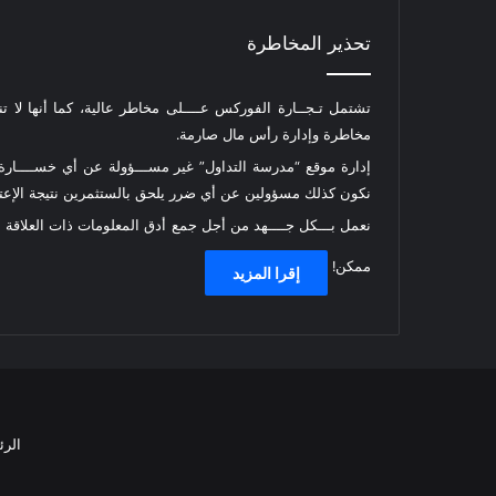
تحذير المخاطرة
تشتمل تـجــارة الفوركس عــــلى مخاطر عالية، كما أنها لا ت
مخاطرة وإدارة رأس مال صارمة.
إدارة موقع “مدرسة التداول” غير مســـؤولة عن أي خســــارة أ
نكون كذلك مسؤولين عن أي ضرر يلحق بالستثمرين نتيجة الإعتما
نعمل بـــكل جــــهد من أجل جمع أدق المعلومات ذات العلاقة
ممكن!
إقرا المزيد
الرئ