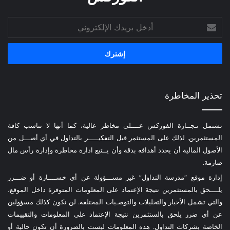
أدخل
بريدك
الإلكتروني
تحذير المخاطرة
تشتمل تـجــارة الفوركس عــــلى مخاطر عالية، كما أنها لا تناسب كافة
المستثمرين. لذلك على المستثمر قبل التفكيـــــر بالتداول في أي أصـــل من
الأصول المالية أن يحدد أهدافه بدقة وأن يــتبع ادارة مخاطرة وإدارة رأس مال
صارمة.
إدارة موقع “مدرسة التداول” غير مســـؤولة عن أي خســــارة أو ضـــرر
يلــــحق بالمستثمرين نتيجة الإعتماد على المعلومات المتوفرة داخل الموقع،
والتي تشمل الأخبار والتحليلات والتوصـيات المختلفة. لن نكون كذلك مسؤولين
عن أي ضرر يلحق بالستثمرين نتيجة الإعتماد على المعلومات والتقييمات
الخاصة بشركات التداول. هذه المعلومات ليست بالضرورة أن تكون حالية أو