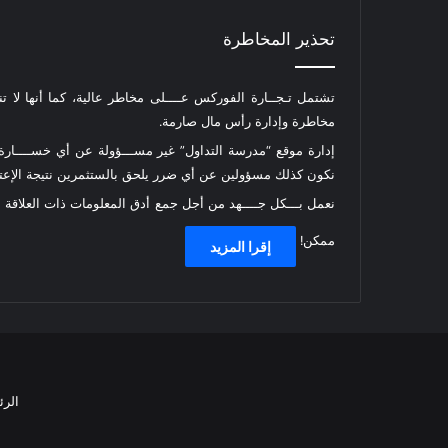
تحذير المخاطرة
تشتمل تـجــارة الفوركس عــــلى مخاطر عالية، كما أنها لا ت
مخاطرة وإدارة رأس مال صارمة.
إدارة موقع “مدرسة التداول” غير مســـؤولة عن أي خســــارة أ
نكون كذلك مسؤولين عن أي ضرر يلحق بالستثمرين نتيجة الإعتما
نعمل بـــكل جــــهد من أجل جمع أدق المعلومات ذات العلاقة
ممكن!
إقرا المزيد
الرئ