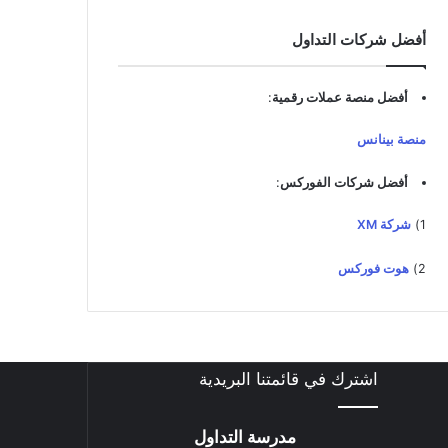
د
ك
أفضل شركات التداول
ا
ل
إ
أفضل منصة عملات رقمية
:
ل
ك
منصة بينانس
ت
ر
أفضل شركات الفوركس
:
و
ن
1)
شركة XM
ي
2)
هوت فوركس
اشترك في قائمتنا البريدية
مدرسة التداول