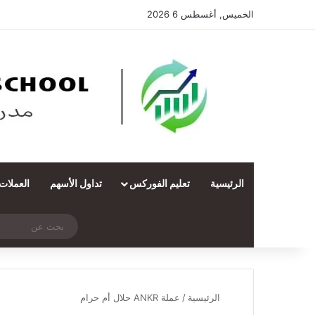
الخميس, أغسطس 6 2026
الرئيسية
تعليم الفوركس
تداول الأسهم
العملات
‫X
فيسبوك
ملخص الموقع RSS
انستقرام
تيلقرام
واتساب
تسجيل الدخول
مقال عشوائي
الرئيسية
/
عملة ANKR حلال أم حرام