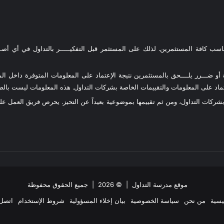
ناسب كافة المستثمرين. لذلك على المستثمر قبل التفكيـــــر بالتداول في أي أصـــ
و ضـــرر يلــــحق بالمستثمرين نتيجة الإعتماد على المعلومات المتوفرة داخل المو
د على المعلومات والتقييمات الخاصة بشركات التداول. هذه المعلومات ليست بالضرو
 بشركات التداول، ومن ثم تقييمها بموضوعية بعيداً عن التحيز. يحرص فريق العمل 
موقع مدرسة التداول
| © 2026 | جميع الحقوق محفوظة
يسية
من نحن
سياسة الخصوصية
بيان إخلاء المسؤولية
شروط الإستخدام
اتصل 
ملخص
‫X
فيسبوك
انستقرام
تيلقرام
واتساب