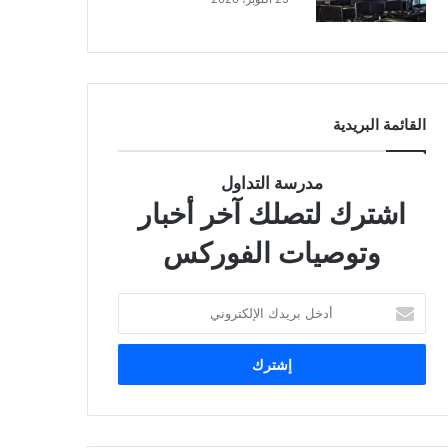
القائمة البريدية
مدرسة التداول
اشترك لتصلك آخر أخبار
وتوصيات الفوركس
أ
د
خ
ل
ب
ر
ي