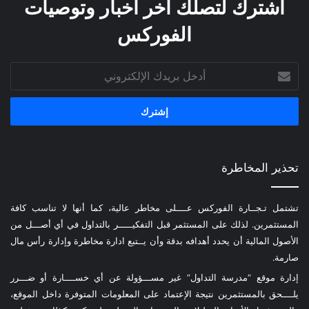
اشترك لتصلك آخر أخبار وتوصيات
الفوركس
أدخل
بريدك
الإلكتروني
تحذير المخاطرة
تشتمل تـجــارة الفوركس عــــلى مخاطر عالية، كما أنها لا تناسب كافة
المستثمرين. لذلك على المستثمر قبل التفكيـــــر بالتداول في أي أصـــل من
الأصول المالية أن يحدد أهدافه بدقة وأن يــتبع ادارة مخاطرة وإدارة رأس مال
صارمة.
إدارة موقع “مدرسة التداول” غير مســـؤولة عن أي خســــارة أو ضـــرر
يلــــحق بالمستثمرين نتيجة الإعتماد على المعلومات المتوفرة داخل الموقع،