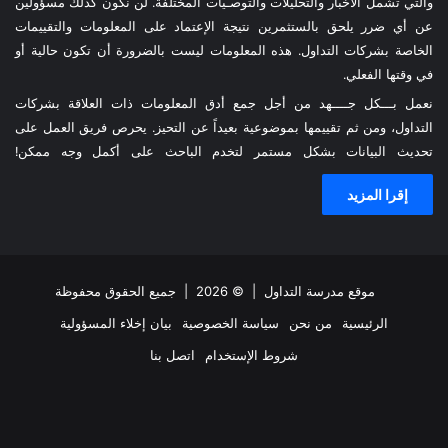
والتي تشمل الأخبار والتحليلات والتوصـيات المختلفة. لن نكون كذلك مسؤولين
عن أي ضرر يلحق بالستثمرين نتيجة الإعتماد على المعلومات والتقييمات
الخاصة بشركات التداول. هذه المعلومات ليست بالضرورة أن تكون حالية أو
في وقتها الفعلي.
نعمل بـــكل جــــهد من أجل جمع أدق المعلومات ذات العلاقة بشركات
التداول، ومن ثم تقييمها بموضوعية بعيداً عن التحيز. يحرص فريق العمل على
تحديث البيانات بشكل مستمر لتخدم الباحث على أكمل وجه ممكن!
إقرا المزيد
موقع مدرسة التداول
| © 2026 | جميع الحقوق محفوظة
الرئيسية
من نحن
سياسة الخصوصية
بيان إخلاء المسؤولية
شروط الإستخدام
اتصل بنا
ملخص
فيسبوك
‫X
انستقرام
تيلقرام
واتساب