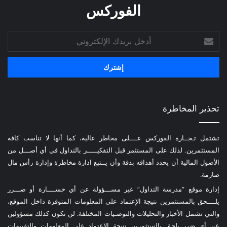
الفوركس
أدخل
بريدك
الإلكتروني
تحذير المخاطرة
تشتمل تـجــارة الفوركس عــــلى مخاطر عالية، كما أنها لا تناسب كافة
المستثمرين. لذلك على المستثمر قبل التفكيـــــر بالتداول في أي أصـــل من
الأصول المالية أن يحدد أهدافه بدقة وأن يــتبع ادارة مخاطرة وإدارة رأس مال
صارمة.
إدارة موقع “مدرسة التداول” غير مســـؤولة عن أي خســــارة أو ضـــرر
يلــــحق بالمستثمرين نتيجة الإعتماد على المعلومات المتوفرة داخل الموقع،
والتي تشمل الأخبار والتحليلات والتوصـيات المختلفة. لن نكون كذلك مسؤولين
عن أي ضرر يلحق بالستثمرين نتيجة الإعتماد على المعلومات والتقييمات