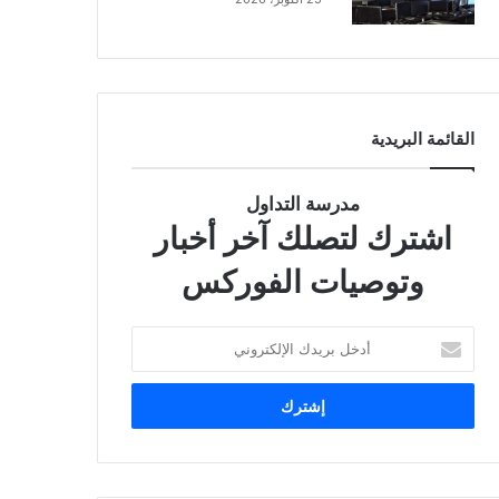
القائمة البريدية
مدرسة التداول
اشترك لتصلك آخر أخبار
وتوصيات الفوركس
أ
د
خ
ل
ب
ر
ي