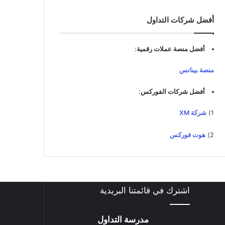
د
ك
أفضل شركات التداول
ا
ل
إ
أفضل منصة عملات رقمية
:
ل
ك
منصة بينانس
ت
ر
أفضل شركات الفوركس
:
و
ن
1)
شركة XM
ي
2)
هوت فوركس
اشترك في قائمتنا البريدية
مدرسة التداول