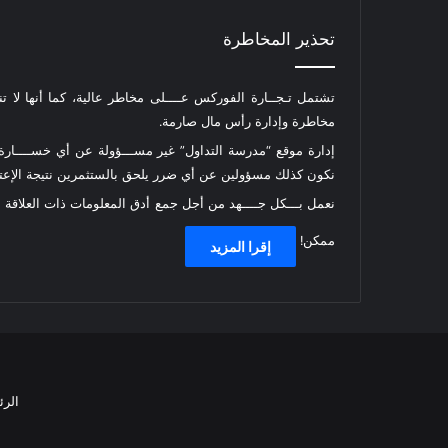
تحذير المخاطرة
تشتمل تـجــارة الفوركس عــــلى مخاطر عالية، كما أنها لا ت
مخاطرة وإدارة رأس مال صارمة.
إدارة موقع “مدرسة التداول” غير مســـؤولة عن أي خســــارة أ
نكون كذلك مسؤولين عن أي ضرر يلحق بالستثمرين نتيجة الإعتما
نعمل بـــكل جــــهد من أجل جمع أدق المعلومات ذات العلاقة
ممكن!
إقرا المزيد
الرئ