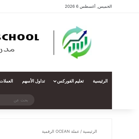
الخميس, أغسطس 6 2026
الرئيسية
تعليم الفوركس
تداول الأسهم
العملات
‫X
فيسبوك
ملخص الموقع RSS
انستقرام
تيلقرام
واتساب
تسجيل الدخول
مقال عشوائي
الرئيسية
/
عملة OCEAN الرقمية