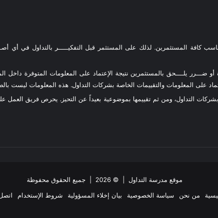
ناسب كافة المستثمرين. لذلك على المستثمر قبل التفكيـــــر بالتداول في أي أصـــ
و ضـــرر يلــــحق بالمستثمرين نتيجة الإعتماد على المعلومات المتوفرة داخل المو
د على المعلومات والتقييمات الخاصة بشركات التداول. هذه المعلومات ليست بالضرو
 بشركات التداول، ومن ثم تقييمها بموضوعية بعيداً عن التحيز. يحرص فريق العمل 
موقع مدرسة التداول
| © 2026 | جميع الحقوق محفوظة
يسية
من نحن
سياسة الخصوصية
بيان إخلاء المسؤولية
شروط الإستخدام
اتصل 
ملخص
‫X
فيسبوك
انستقرام
تيلقرام
واتساب