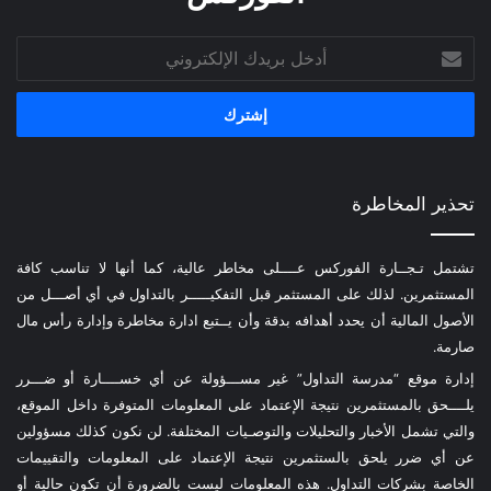
أدخل
بريدك
الإلكتروني
تحذير المخاطرة
تشتمل تـجــارة الفوركس عــــلى مخاطر عالية، كما أنها لا تناسب كافة
المستثمرين. لذلك على المستثمر قبل التفكيـــــر بالتداول في أي أصـــل من
الأصول المالية أن يحدد أهدافه بدقة وأن يــتبع ادارة مخاطرة وإدارة رأس مال
صارمة.
إدارة موقع “مدرسة التداول” غير مســـؤولة عن أي خســــارة أو ضـــرر
يلــــحق بالمستثمرين نتيجة الإعتماد على المعلومات المتوفرة داخل الموقع،
والتي تشمل الأخبار والتحليلات والتوصـيات المختلفة. لن نكون كذلك مسؤولين
عن أي ضرر يلحق بالستثمرين نتيجة الإعتماد على المعلومات والتقييمات
الخاصة بشركات التداول. هذه المعلومات ليست بالضرورة أن تكون حالية أو