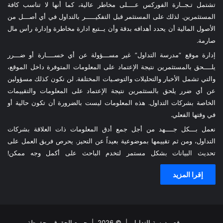
تشتمل تـجــارة الفوركس عــــلى مخاطر عالية، كما أنها لا تناسب كافة
المستثمرين. لذلك على المستثمر قبل التفكيـــــر بالتداول في أي أصـــل من
الأصول المالية أن يحدد أهدافه بدقة وأن يــتبع ادارة مخاطرة وإدارة رأس مال
صارمة.
إدارة موقع “مدرسة التداول” غير مســـؤولة عن أي خســــارة أو ضـــرر
يلــــحق بالمستثمرين نتيجة الإعتماد على المعلومات المتوفرة داخل الموقع،
والتي تشمل الأخبار والتحليلات والتوصـيات المختلفة. لن نكون كذلك مسؤولين
عن أي ضرر يلحق بالستثمرين نتيجة الإعتماد على المعلومات والتقييمات
الخاصة بشركات التداول. هذه المعلومات ليست بالضرورة أن تكون حالية أو
في وقتها الفعلي.
نعمل بـــكل جــــهد من أجل جمع أدق المعلومات ذات العلاقة بشركات
التداول، ومن ثم تقييمها بموضوعية بعيداً عن التحيز. يحرص فريق العمل على
تحديث البيانات بشكل مستمر لتخدم الباحث على أكمل وجه ممكن!
إقرا المزيد
موقع مدرسة التداول
| © 2026 | جميع الحقوق محفوظة