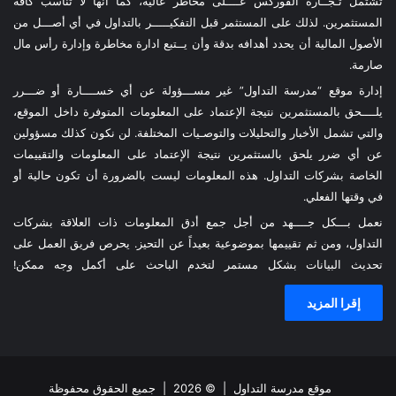
تشتمل تـجــارة الفوركس عــــلى مخاطر عالية، كما أنها لا تناسب كافة
المستثمرين. لذلك على المستثمر قبل التفكيـــــر بالتداول في أي أصـــل من
الأصول المالية أن يحدد أهدافه بدقة وأن يــتبع ادارة مخاطرة وإدارة رأس مال
صارمة.
إدارة موقع “مدرسة التداول” غير مســـؤولة عن أي خســــارة أو ضـــرر
يلــــحق بالمستثمرين نتيجة الإعتماد على المعلومات المتوفرة داخل الموقع،
والتي تشمل الأخبار والتحليلات والتوصـيات المختلفة. لن نكون كذلك مسؤولين
عن أي ضرر يلحق بالستثمرين نتيجة الإعتماد على المعلومات والتقييمات
الخاصة بشركات التداول. هذه المعلومات ليست بالضرورة أن تكون حالية أو
في وقتها الفعلي.
نعمل بـــكل جــــهد من أجل جمع أدق المعلومات ذات العلاقة بشركات
التداول، ومن ثم تقييمها بموضوعية بعيداً عن التحيز. يحرص فريق العمل على
تحديث البيانات بشكل مستمر لتخدم الباحث على أكمل وجه ممكن!
إقرا المزيد
موقع مدرسة التداول
| © 2026 | جميع الحقوق محفوظة