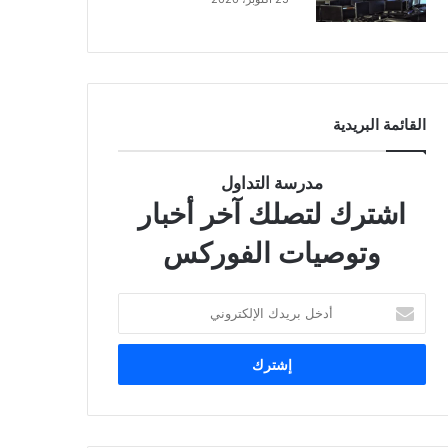
القائمة البريدية
مدرسة التداول
اشترك لتصلك آخر أخبار
وتوصيات الفوركس
أ
د
خ
ل
ب
ر
ي