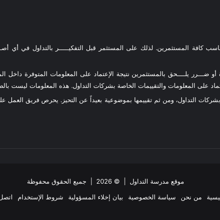
ناسب كافة المستثمرين. لذلك على المستثمر قبل التفكيـــــر بالتداول في أي أصـــ
و ضـــرر يلــــحق بالمستثمرين نتيجة الإعتماد على المعلومات المتوفرة داخل المو
د على المعلومات والتقييمات الخاصة بشركات التداول. هذه المعلومات ليست بالضرو
 بشركات التداول، ومن ثم تقييمها بموضوعية بعيداً عن التحيز. يحرص فريق العمل 
موقع مدرسة التداول
| © 2026 | جميع الحقوق محفوظة
يسية
من نحن
سياسة الخصوصية
بيان إخلاء المسؤولية
شروط الإستخدام
اتصل 
ملخص
‫X
فيسبوك
انستقرام
تيلقرام
واتساب