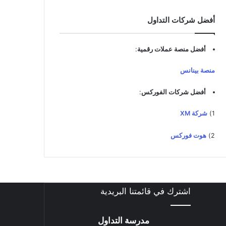
د
ك
أفضل شركات التداول
ا
ل
إ
أفضل منصة عملات رقمية
:
ل
ك
منصة بينانس
ت
ر
أفضل شركات الفوركس
:
و
ن
1)
شركة XM
ي
2)
هوت فوركس
اشترك في قائمتنا البريدية
مدرسة التداول