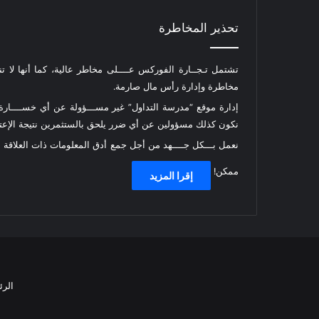
تحذير المخاطرة
تشتمل تـجــارة الفوركس عــــلى مخاطر عالية، كما أنها لا ت
مخاطرة وإدارة رأس مال صارمة.
إدارة موقع “مدرسة التداول” غير مســـؤولة عن أي خســــارة أ
نكون كذلك مسؤولين عن أي ضرر يلحق بالستثمرين نتيجة الإعتما
نعمل بـــكل جــــهد من أجل جمع أدق المعلومات ذات العلاقة
ممكن!
إقرا المزيد
الرئ