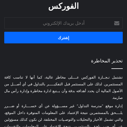
الفوركس
أدخل
بريدك
الإلكتروني
تحذير المخاطرة
تشتمل تـجــارة الفوركس عــــلى مخاطر عالية، كما أنها لا تناسب كافة
المستثمرين. لذلك على المستثمر قبل التفكيـــــر بالتداول في أي أصـــل من
الأصول المالية أن يحدد أهدافه بدقة وأن يــتبع ادارة مخاطرة وإدارة رأس مال
صارمة.
إدارة موقع “مدرسة التداول” غير مســـؤولة عن أي خســــارة أو ضـــرر
يلــــحق بالمستثمرين نتيجة الإعتماد على المعلومات المتوفرة داخل الموقع،
والتي تشمل الأخبار والتحليلات والتوصـيات المختلفة. لن نكون كذلك مسؤولين
عن أي ضرر يلحق بالستثمرين نتيجة الإعتماد على المعلومات والتقييمات