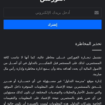
أدخل
بريدك
الإلكتروني
تحذير المخاطرة
تشتمل تـجــارة الفوركس عــــلى مخاطر عالية، كما أنها لا تناسب كافة
المستثمرين. لذلك على المستثمر قبل التفكيـــــر بالتداول في أي أصـــل من
الأصول المالية أن يحدد أهدافه بدقة وأن يــتبع ادارة مخاطرة وإدارة رأس مال
صارمة.
إدارة موقع “مدرسة التداول” غير مســـؤولة عن أي خســــارة أو ضـــرر
يلــــحق بالمستثمرين نتيجة الإعتماد على المعلومات المتوفرة داخل الموقع،
والتي تشمل الأخبار والتحليلات والتوصـيات المختلفة. لن نكون كذلك مسؤولين
عن أي ضرر يلحق بالستثمرين نتيجة الإعتماد على المعلومات والتقييمات
الخاصة بشركات التداول. هذه المعلومات ليست بالضرورة أن تكون حالية أو