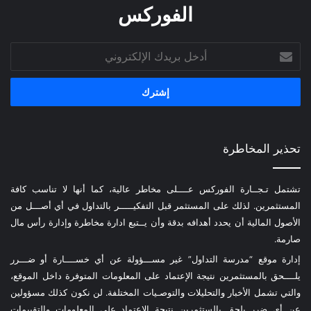
الفوركس
أدخل
بريدك
الإلكتروني
تحذير المخاطرة
تشتمل تـجــارة الفوركس عــــلى مخاطر عالية، كما أنها لا تناسب كافة
المستثمرين. لذلك على المستثمر قبل التفكيـــــر بالتداول في أي أصـــل من
الأصول المالية أن يحدد أهدافه بدقة وأن يــتبع ادارة مخاطرة وإدارة رأس مال
صارمة.
إدارة موقع “مدرسة التداول” غير مســـؤولة عن أي خســــارة أو ضـــرر
يلــــحق بالمستثمرين نتيجة الإعتماد على المعلومات المتوفرة داخل الموقع،
والتي تشمل الأخبار والتحليلات والتوصـيات المختلفة. لن نكون كذلك مسؤولين
عن أي ضرر يلحق بالستثمرين نتيجة الإعتماد على المعلومات والتقييمات