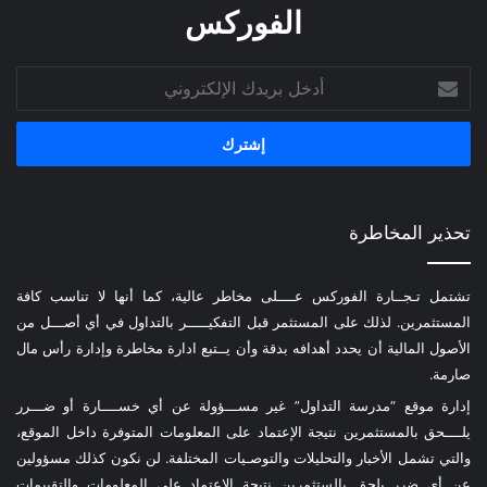
الفوركس
أدخل
بريدك
الإلكتروني
تحذير المخاطرة
تشتمل تـجــارة الفوركس عــــلى مخاطر عالية، كما أنها لا تناسب كافة
المستثمرين. لذلك على المستثمر قبل التفكيـــــر بالتداول في أي أصـــل من
الأصول المالية أن يحدد أهدافه بدقة وأن يــتبع ادارة مخاطرة وإدارة رأس مال
صارمة.
إدارة موقع “مدرسة التداول” غير مســـؤولة عن أي خســــارة أو ضـــرر
يلــــحق بالمستثمرين نتيجة الإعتماد على المعلومات المتوفرة داخل الموقع،
والتي تشمل الأخبار والتحليلات والتوصـيات المختلفة. لن نكون كذلك مسؤولين
عن أي ضرر يلحق بالستثمرين نتيجة الإعتماد على المعلومات والتقييمات