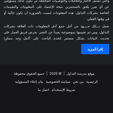
والتي تشمل الأخبار والتحليلات والتوصـيات المختلفة. لن نكون كذلك مسؤولين
عن أي ضرر يلحق بالستثمرين نتيجة الإعتماد على المعلومات والتقييمات
الخاصة بشركات التداول. هذه المعلومات ليست بالضرورة أن تكون حالية أو
في وقتها الفعلي.
نعمل بـــكل جــــهد من أجل جمع أدق المعلومات ذات العلاقة بشركات
التداول، ومن ثم تقييمها بموضوعية بعيداً عن التحيز. يحرص فريق العمل على
تحديث البيانات بشكل مستمر لتخدم الباحث على أكمل وجه ممكن!
إقرا المزيد
موقع مدرسة التداول
| © 2026 | جميع الحقوق محفوظة
الرئيسية
من نحن
سياسة الخصوصية
بيان إخلاء المسؤولية
شروط الإستخدام
اتصل بنا
ملخص
فيسبوك
‫X
انستقرام
تيلقرام
واتساب