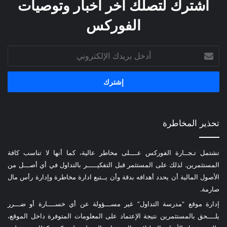
اشترك لتصلك آخر أخبار وتوصيات
الفوركس
أدخل
بريدك
الإلكتروني
تحذير المخاطرة
تشتمل تـجــارة الفوركس عــــلى مخاطر عالية، كما أنها لا تناسب كافة
المستثمرين. لذلك على المستثمر قبل التفكيـــــر بالتداول في أي أصـــل من
الأصول المالية أن يحدد أهدافه بدقة وأن يــتبع ادارة مخاطرة وإدارة رأس مال
صارمة.
إدارة موقع “مدرسة التداول” غير مســـؤولة عن أي خســــارة أو ضـــرر
يلــــحق بالمستثمرين نتيجة الإعتماد على المعلومات المتوفرة داخل الموقع،