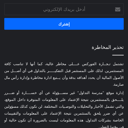
أدخل
بريدك
الإلكتروني
تحذير المخاطرة
تشتمل تـجــارة الفوركس عــــلى مخاطر عالية، كما أنها لا تناسب كافة
المستثمرين. لذلك على المستثمر قبل التفكيـــــر بالتداول في أي أصـــل من
الأصول المالية أن يحدد أهدافه بدقة وأن يــتبع ادارة مخاطرة وإدارة رأس مال
صارمة.
إدارة موقع “مدرسة التداول” غير مســـؤولة عن أي خســــارة أو ضـــرر
يلــــحق بالمستثمرين نتيجة الإعتماد على المعلومات المتوفرة داخل الموقع،
والتي تشمل الأخبار والتحليلات والتوصـيات المختلفة. لن نكون كذلك مسؤولين
عن أي ضرر يلحق بالستثمرين نتيجة الإعتماد على المعلومات والتقييمات
الخاصة بشركات التداول. هذه المعلومات ليست بالضرورة أن تكون حالية أو
في وقتها الفعلي.