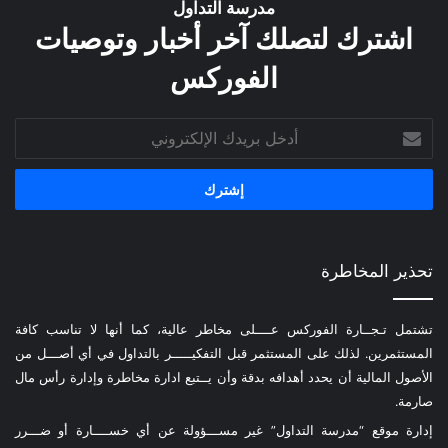
مدرسة التداول
اشترك لتصلك آخر أخبار وتوصيات
الفوركس
أدخل
بريدك
الإلكتروني
تحذير المخاطرة
تشتمل تـجــارة الفوركس عــــلى مخاطر عالية، كما أنها لا تناسب كافة
المستثمرين. لذلك على المستثمر قبل التفكيـــــر بالتداول في أي أصـــل من
الأصول المالية أن يحدد أهدافه بدقة وأن يــتبع ادارة مخاطرة وإدارة رأس مال
صارمة.
إدارة موقع “مدرسة التداول” غير مســـؤولة عن أي خســــارة أو ضـــرر