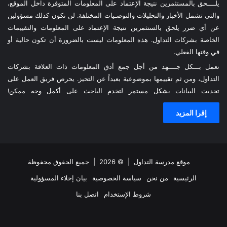
يلــــحق بالمستثمرين نتيجة الإعتماد على المعلومات المتوفرة داخل الموقع،
والتي تشمل الأخبار والتحليلات والتوصـيات المختلفة. لن نكون كذلك مسؤولين
عن أي ضرر يلحق بالستثمرين نتيجة الإعتماد على المعلومات والتقييمات
الخاصة بشركات التداول. هذه المعلومات ليست بالضرورة أن تكون حالية أو
في وقتها الفعلي.
نعمل بـــكل جــــهد من أجل جمع أدق المعلومات ذات العلاقة بشركات
التداول، ومن ثم تقييمها بموضوعية بعيداً عن التحيز. يحرص فريق العمل على
تحديث البيانات بشكل مستمر لتخدم الباحث على أكمل وجه ممكن!
إقرا المزيد
موقع مدرسة التداول
| © 2026 | جميع الحقوق محفوظة
الرئيسية
من نحن
سياسة الخصوصية
بيان إخلاء المسؤولية
شروط الإستخدام
اتصل بنا
ملخص
فيسبوك
‫X
انستقرام
تيلقرام
واتساب