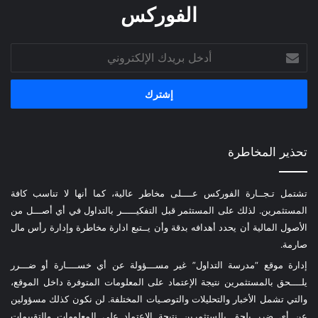
الفوركس
أدخل
بريدك
الإلكتروني
تحذير المخاطرة
تشتمل تـجــارة الفوركس عــــلى مخاطر عالية، كما أنها لا تناسب كافة
المستثمرين. لذلك على المستثمر قبل التفكيـــــر بالتداول في أي أصـــل من
الأصول المالية أن يحدد أهدافه بدقة وأن يــتبع ادارة مخاطرة وإدارة رأس مال
صارمة.
إدارة موقع “مدرسة التداول” غير مســـؤولة عن أي خســــارة أو ضـــرر
يلــــحق بالمستثمرين نتيجة الإعتماد على المعلومات المتوفرة داخل الموقع،
والتي تشمل الأخبار والتحليلات والتوصـيات المختلفة. لن نكون كذلك مسؤولين
عن أي ضرر يلحق بالستثمرين نتيجة الإعتماد على المعلومات والتقييمات