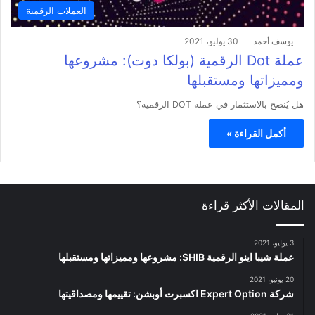
العملات الرقمية
يوسف أحمد
30 يوليو، 2021
عملة Dot الرقمية (بولكا دوت): مشروعها
ومميزاتها ومستقبلها
هل يُنصح بالاستثمار في عملة DOT الرقمية؟
أكمل القراءة »
المقالات الأكثر قراءة
3 يوليو، 2021
عملة شيبا اينو الرقمية SHIB: مشروعها ومميزاتها ومستقبلها
20 يونيو، 2021
شركة Expert Option اكسبرت أوبشن: تقييمها ومصداقيتها