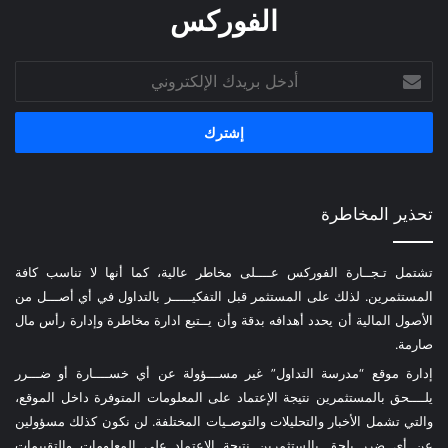
الفوركس
أدخل
بريدك
الإلكتروني
تحذير المخاطرة
تشتمل تـجــارة الفوركس عــــلى مخاطر عالية، كما أنها لا تناسب كافة
المستثمرين. لذلك على المستثمر قبل التفكيـــــر بالتداول في أي أصـــل من
الأصول المالية أن يحدد أهدافه بدقة وأن يــتبع ادارة مخاطرة وإدارة رأس مال
صارمة.
إدارة موقع “مدرسة التداول” غير مســـؤولة عن أي خســــارة أو ضـــرر
يلــــحق بالمستثمرين نتيجة الإعتماد على المعلومات المتوفرة داخل الموقع،
والتي تشمل الأخبار والتحليلات والتوصـيات المختلفة. لن نكون كذلك مسؤولين
عن أي ضرر يلحق بالستثمرين نتيجة الإعتماد على المعلومات والتقييمات