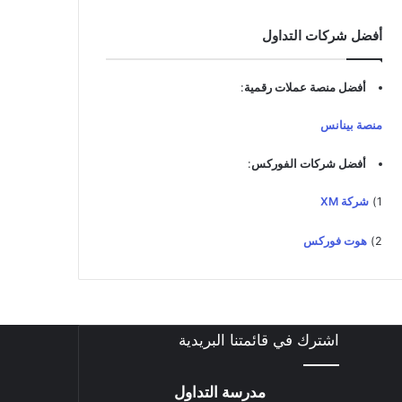
د
ك
أفضل شركات التداول
ا
ل
إ
أفضل منصة عملات رقمية
:
ل
ك
منصة بينانس
ت
ر
أفضل شركات الفوركس
:
و
ن
1)
شركة XM
ي
2)
هوت فوركس
اشترك في قائمتنا البريدية
مدرسة التداول