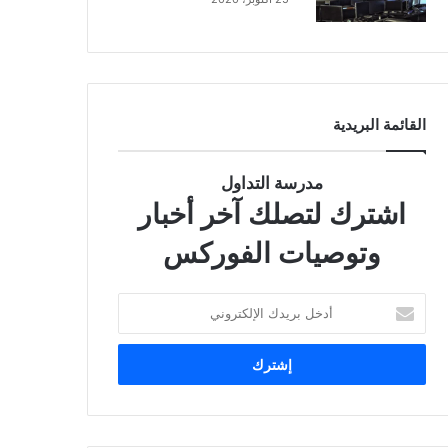
القائمة البريدية
مدرسة التداول
اشترك لتصلك آخر أخبار
وتوصيات الفوركس
أ
د
خ
ل
ب
ر
ي