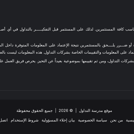
ناسب كافة المستثمرين. لذلك على المستثمر قبل التفكيـــــر بالتداول في أي أصـــ
و ضـــرر يلــــحق بالمستثمرين نتيجة الإعتماد على المعلومات المتوفرة داخل المو
د على المعلومات والتقييمات الخاصة بشركات التداول. هذه المعلومات ليست بالضرو
 بشركات التداول، ومن ثم تقييمها بموضوعية بعيداً عن التحيز. يحرص فريق العمل 
موقع مدرسة التداول
| © 2026 | جميع الحقوق محفوظة
يسية
من نحن
سياسة الخصوصية
بيان إخلاء المسؤولية
شروط الإستخدام
اتصل 
ملخص
‫X
فيسبوك
انستقرام
تيلقرام
واتساب