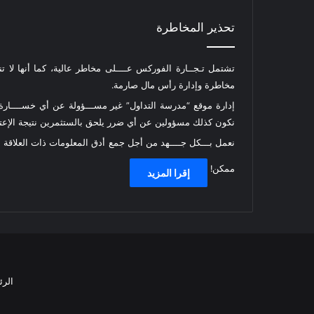
تحذير المخاطرة
تشتمل تـجــارة الفوركس عــــلى مخاطر عالية، كما أنها لا ت
مخاطرة وإدارة رأس مال صارمة.
إدارة موقع “مدرسة التداول” غير مســـؤولة عن أي خســــارة أ
نكون كذلك مسؤولين عن أي ضرر يلحق بالستثمرين نتيجة الإعتما
نعمل بـــكل جــــهد من أجل جمع أدق المعلومات ذات العلاقة
ممكن!
إقرا المزيد
الرئ