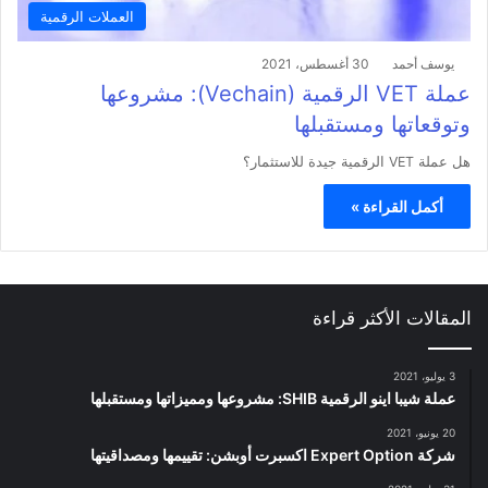
العملات الرقمية
يوسف أحمد
30 أغسطس، 2021
عملة VET الرقمية (Vechain): مشروعها
وتوقعاتها ومستقبلها
هل عملة VET الرقمية جيدة للاستثمار؟
أكمل القراءة »
المقالات الأكثر قراءة
3 يوليو، 2021
عملة شيبا اينو الرقمية SHIB: مشروعها ومميزاتها ومستقبلها
20 يونيو، 2021
شركة Expert Option اكسبرت أوبشن: تقييمها ومصداقيتها