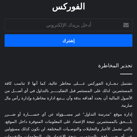
الفوركس
أدخل
بريدك
الإلكتروني
تحذير المخاطرة
تشتمل تـجــارة الفوركس عــــلى مخاطر عالية، كما أنها لا تناسب كافة
المستثمرين. لذلك على المستثمر قبل التفكيـــــر بالتداول في أي أصـــل من
الأصول المالية أن يحدد أهدافه بدقة وأن يــتبع ادارة مخاطرة وإدارة رأس مال
صارمة.
إدارة موقع “مدرسة التداول” غير مســـؤولة عن أي خســــارة أو ضـــرر
يلــــحق بالمستثمرين نتيجة الإعتماد على المعلومات المتوفرة داخل الموقع،
والتي تشمل الأخبار والتحليلات والتوصـيات المختلفة. لن نكون كذلك مسؤولين
عن أي ضرر يلحق بالستثمرين نتيجة الإعتماد على المعلومات والتقييمات