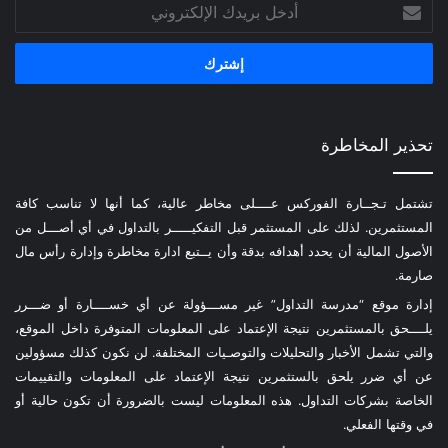
أدخل
بريدك
الإلكتروني
تحذير المخاطرة
تشتمل تـجــارة الفوركس عــــلى مخاطر عالية، كما أنها لا تناسب كافة
المستثمرين. لذلك على المستثمر قبل التفكيـــــر بالتداول في أي أصـــل من
الأصول المالية أن يحدد أهدافه بدقة وأن يــتبع ادارة مخاطرة وإدارة رأس مال
صارمة.
إدارة موقع “مدرسة التداول” غير مســـؤولة عن أي خســــارة أو ضـــرر
يلــــحق بالمستثمرين نتيجة الإعتماد على المعلومات المتوفرة داخل الموقع،
والتي تشمل الأخبار والتحليلات والتوصـيات المختلفة. لن نكون كذلك مسؤولين
عن أي ضرر يلحق بالستثمرين نتيجة الإعتماد على المعلومات والتقييمات
الخاصة بشركات التداول. هذه المعلومات ليست بالضرورة أن تكون حالية أو
في وقتها الفعلي.