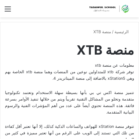
الق
الرئيسية
/
منصة XTB
منصة XTB
معلومات عن منصة xtb
توفر شركة xtb للمتداولين نوعين من المنصات وهما منصة xtb الخاصة بهم
وهي xStation5 بالاضافة إلى منصة الميتاتريدر 4.
تتميز منصة اكس تي بي بأنها بسيطة سهلة الاستخدام وتعتمد تكنولوجيا
متقدمة وتخلو من المشاكل التقنية تقريباً ويتم من خلالها تنفيذ الأوامر بسرعة
فائقة. هذه المنصة تحتوي أيضاً على عدد من أهم المؤشرات الفنية والرسوم
البيانية المتقدمة.
تتوفر منصة xStation للهواتف والساعات الذكية كذلك، إلا أنها تعتبر أقل كفاءة
من تلك التي تستند إلى الويب على الرغم من أنها تعتبر مميزة في كثير من