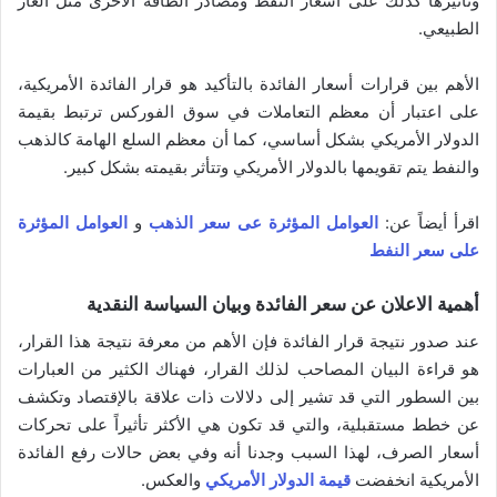
وتأثيرها كذلك على أسعار النفط ومصادر الطاقة الأخرى مثل الغاز
الطبيعي.
الأهم بين قرارات أسعار الفائدة بالتأكيد هو قرار الفائدة الأمريكية،
على اعتبار أن معظم التعاملات في سوق الفوركس ترتبط بقيمة
الدولار الأمريكي بشكل أساسي، كما أن معظم السلع الهامة كالذهب
والنفط يتم تقويمها بالدولار الأمريكي وتتأثر بقيمته بشكل كبير.
اقرأ أيضاً عن:
العوامل المؤثرة عى سعر الذهب
و
العوامل المؤثرة
على سعر النفط
أهمية الاعلان عن سعر الفائدة وبيان السياسة النقدية
عند صدور نتيجة قرار الفائدة فإن الأهم من معرفة نتيجة هذا القرار،
هو قراءة البيان المصاحب لذلك القرار، فهناك الكثير من العبارات
بين السطور التي قد تشير إلى دلالات ذات علاقة بالإقتصاد وتكشف
عن خطط مستقبلية، والتي قد تكون هي الأكثر تأثيراً على تحركات
أسعار الصرف، لهذا السبب وجدنا أنه وفي بعض حالات رفع الفائدة
الأمريكية انخفضت
قيمة الدولار الأمريكي
والعكس.