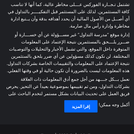
تشتمل تـجــارة الفوركس عــــلى مخاطر عالية، كما أنها لا تناسب
كافة المستثمرين. لذلك على المستثمر قبل التفكيـــــر بالتداول في
أي أصـــل من الأصول المالية أن يحدد أهدافه بدقة وأن يــتبع ادارة
مخاطرة وإدارة رأس مال صارمة.
إدارة موقع “مدرسة التداول” غير مســـؤولة عن أي خســــارة أو
ضـــرر يلــــحق بالمستثمرين نتيجة الإعتماد على المعلومات
المتوفرة داخل الموقع، والتي تشمل الأخبار والتحليلات والتوصـيات
المختلفة. لن نكون كذلك مسؤولين عن أي ضرر يلحق بالستثمرين
نتيجة الإعتماد على المعلومات والتقييمات الخاصة بشركات التداول.
هذه المعلومات ليست بالضرورة أن تكون حالية أو في وقتها الفعلي.
نعمل بـــكل جــــهد من أجل جمع أدق المعلومات ذات العلاقة
بشركات التداول، ومن ثم تقييمها بموضوعية بعيداً عن التحيز. يحرص
فريق العمل على تحديث البيانات بشكل مستمر لتخدم الباحث على
أكمل وجه ممكن!
إقرا المزيد