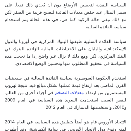
السياسة النقدية لتحسين الأوضاع دون أن يُجدي ذلك نفعاً. على
سبيل المثال عند خفض معدلات الفائدة لتصبح قريبة من الصفر لكن
مع ذلك تبقى حالة الركود كما هي، في هذه الحالة يتم استخدام
سياسة الفائدة السلبية.
سياسة الفائدة السلبية طبقتها البنوك المركزية في أوروبا والدول
الإسكندنافية واليابان على الاحتياطات المالية الزائدة للبنوك في
البنك المركزي، لكن ومع ذلك لا يزال غير واضح إذا ما نجحت هذه
السياسة في بتحقيق المطلوب منها وتحسين الوضع الاقتصادي.
استخدم الحكومة السويسرية سياسة الفائدة السالبة في سبعينيات
القرن الماضي بعد ارتفاع قيمة عملتها بشكل مبالغ فيه، نتيجة لهروب
المستثمرين من ارتفاع
معدلات التضخم
في أجزاء أخرى من العالم.
لنفس السبب استخدمت السويد هذه السياسة في العام 2009
و2010، واستخدمتها الدنمارك في العام 2012.
الإتحاد الأوروبي قام هو أيضاً بتطبيق هذه السياسة في العام 2014
لمنع وقوع دول الإتحاد الأوروبي في دوامة انكماشية، وقد أظهرت