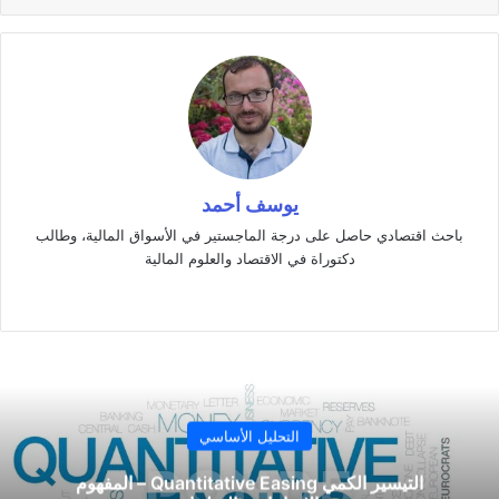
يوسف أحمد
باحث اقتصادي حاصل على درجة الماجستير في الأسواق المالية، وطالب
دكتوراة في الاقتصاد والعلوم المالية
موقع
‫X
فيسبوك
لينكدإن
الويب
التحليل الأساسي
التيسير الكمي Quantitative Easing – المفهوم