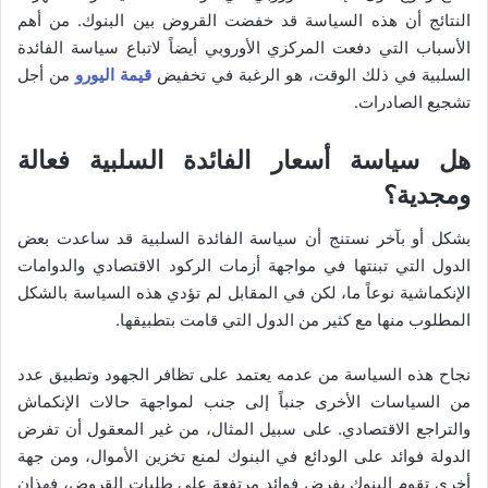
النتائج أن هذه السياسة قد خفضت القروض بين البنوك. من أهم
الأسباب التي دفعت المركزي الأوروبي أيضاً لاتباع سياسة الفائدة
السلبية في ذلك الوقت، هو الرغبة في تخفيض
قيمة اليورو
من أجل
تشجيع الصادرات.
هل سياسة أسعار الفائدة السلبية فعالة
ومجدية؟
بشكل أو بآخر نستنج أن سياسة الفائدة السلبية قد ساعدت بعض
الدول التي تبنتها في مواجهة أزمات الركود الاقتصادي والدوامات
الإنكماشية نوعاً ما، لكن في المقابل لم تؤدي هذه السياسة بالشكل
المطلوب منها مع كثير من الدول التي قامت بتطبيقها.
نجاح هذه السياسة من عدمه يعتمد على تظافر الجهود وتطبيق عدد
من السياسات الأخرى جنباً إلى جنب لمواجهة حالات الإنكماش
والتراجع الاقتصادي. على سبيل المثال، من غير المعقول أن تفرض
الدولة فوائد على الودائع في البنوك لمنع تخزين الأموال، ومن جهة
أخرى تقوم البنوك بفرض فوائد مرتفعة على طلبات القروض، فهذان