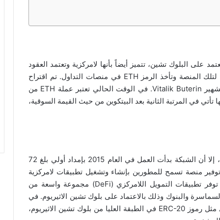
د على البلوك تشين، تتميز أيضاً بأنها لامركزية وتعتمد العقود
الذكية. هذا وتعتبر عملة الاثيريوم هي العملة الرسمية لتلك المنصة وتأخذ الرمز ETH في منصات التداول. تم اقتراح
اثيريوم لأول مرة في العام 2013 بواسطة المبرمج الشهير Vitalik Buterin. في الوقت الحالي تعتبر عملة ETH من
تأتي في المرتبة الثانية بعد البيتكوين من حيث القيمة السوقية،
كما أوضحنا سابقاً، تم اقتراح الاثريوم في العام 2013، إلا أن الشبكة بدأت العمل في العام 2015 بإمداد أولي بلغ 72
توفير منصة تسمح للمطورين بإنشاء وتشغيل تطبيقات لامركزية
يمكن للمستخدمين التفاعل معها. على سبيل المثال توفر تطبيقات التمويل اللامركزي (DeFi) مجموعة واسعة من
سماسرة والبنوك وذلك بالاعتماد على بلوك تشين الاثيريوم. في
الأخرى مثل رموز ERC-20 في الطبقة العليا من بلوك تشين الاثيريوم،