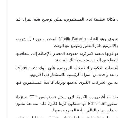
ل مكانة عظيمة لدى المستثمرين، يمكن توضيح هذه المزايا كما
على خلاف البيتكوين، يعتبر مؤسس الاثيريوم معروف وهو الشاب Vitalik Buterin المحبوب من قبل شريحة
اثيريوم دائم التطور ويتوسع مع الوقت.
ثيريوم لامركزي: من أهم ما يميز Ethereum هو كونها منصة لامركزية مفتوحة المصدر بالإضافة إلى شفافيتها
للمطورين الذين يستخدموا تلك المنصة.
الاثيريوم ليس مجرد عملة مشفرة، فهو يدعم المنصات الذكية والتطبيقات الموجودة على بلوك تشين dApps
يد من الشركات الكبرى تدعمها وتزداد قاعدة المستثمرين فيها
على خلاف البيتكوين وعملات رقمية أخرى، لا يوجد حد أقصى من الكمية التي سيتم عرضها من ETH. ستزداد
الكمية مع زيادة عدد المتعاملين بالاثيريوم. قال مطور Ethereum أنها ستكون قريبا قادرة على معالجة مليون
عاملين بها وبالتالي زيادة المعروض منها.
ة من المحفظة الرقمية الخاصة بك، وهذا يُلغي المخاطر المتعلقة