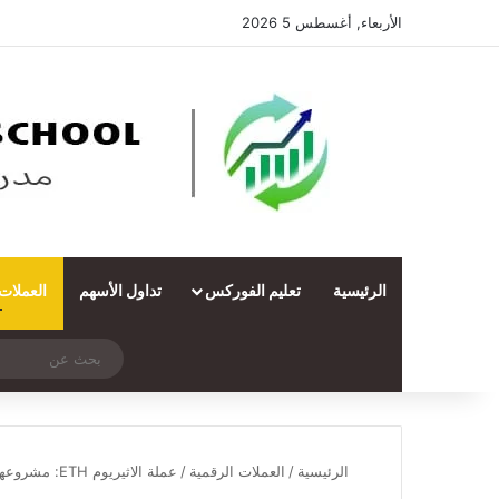
الأربعاء, أغسطس 5 2026
الرئيسية
تعليم الفوركس
تداول الأسهم
العملات
‫X
فيسبوك
ملخص الموقع RSS
انستقرام
تيلقرام
واتساب
تسجيل الدخول
مقال عشوائي
الرئيسية
/
العملات الرقمية
/
عملة الاثيريوم ETH: مشروعها ومميزاتها وكيفية شراءها