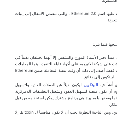
المشفرة.
مؤخراً نفذت Ethereum سلسلة من الترقيات أطلقت عليها اسم Ethereum 2.0 ، والتي تتضمن الانتقال إلى إثبات
تجزئة.
يحها فيما يلي:
 مبدأ دفتر الأستاذ الموزع والتشفير، إلا أنهما يختلفان تقنياً في
 على شبكة الاثيريوم على أكواد قابلة للتنفيذ، بينما المعاملات
ضمن شبكة البيتكوين مخصصة لحفظ الملاحظات فقط. أضف إلى ذلك أن وقت تنفيذ المعاملة ضمن Ethereum
لبيتكوين إلى دقائق.
 أُنشأ فيه
البيتكوين
ليكون بديلاً عن العملات العادية ولتسهيل
يوم أن تكون منصة لتسهيل العقود وتشغيل التطبيقات اللامركزية
وم كما وصفها بلومبيرج هي برنامج مشترك يمكن استخدامه من قبل
كار.
يستخدم الاثيريوم البلوك تشين تماماً كما البيتكوين، ومن الناحية النظرية يجب أن لا يكون منافساً ل Bitcoin. إلا