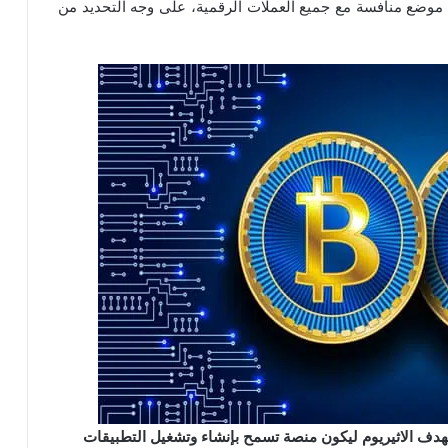
بيرة التي اكتسبها ETH جعلته في موضع منافسة مع جميع العملات الرقمية، على وجه التحديد من
ما يهدف الاثيريوم ليكون منصة تسمح بإنشاء وتشغيل التطبيقات