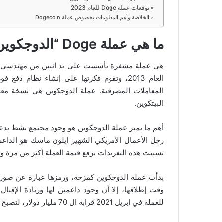
توقعات عملة Doge للعام 2023
الخلاصة وأهم المعلومات بخصوص عملة Dogecoin
ما هي عملة Doge “الدوجكوين”؟
هي عملة مشفرة تأسست على يد اثنين من مهندسي ا
العام 2013، وتقوم فكرتها على إنشاء نظام 
المعاملات المصرفية. عملة الدوجكوين هي نسخة مع
البيتكوين.
رجل الأعمال الأمريكي الشهير إيلون ماسك هو الداعم
تسببت هذه التغريدات برفع قيمة العملة أكثر من مرة وزيا
بدأت عملة الدوجكوين كمزحة، ورمزها عبارة عن صورة
للعملة في إبريل 2021 قرابة ال 70 مليار دولار، لتصبح بذلك خامس عملة مشفرة من حيث القيمة السوقية.