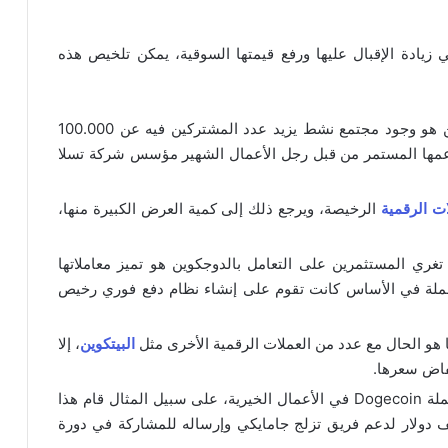
يادة الإقبال عليها ورفع قيمتها السوقية، يمكن تلخيص هذه
: من أهم ما يميز الدوجكوين هو وجود مجتمع نشط يزيد عدد المشتركين فيه عن 100.000
ا بالإضافة إلى دعمها المستمر من قبل رجل الأعمال الشهير مؤسس شركة تسلا
ات الرقمية
الرخيصة، ويرجع ذلك إلى كمية العرض الكبيرة منها،
 تغري المستثمرين على التعامل بالدوجكوين هو تميز معاملاتها
ملة في الأساس كانت تقوم على إنشاء نظام دفع فوري رخيص
ا هو الحال مع عدد من العملات الرقمية الأخرى مثل
البيتكوين
، إلا
خفاض سعرها.
: يساهم مجتمع عملة Dogecoin في الأعمال الخيرية، على سبيل المثال قام هذا
مع في يناير 2014 بجمع ما مقداره 30 ألف دولار لدعم فريق تزلج جامايكي وإرساله للمشاركة في دورة