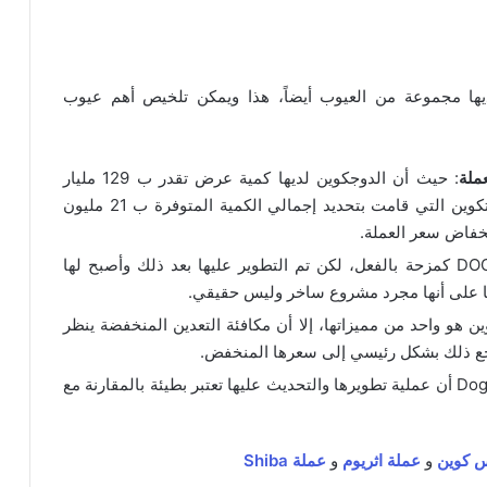
ديها مجموعة من العيوب أيضاً، هذا ويمكن تلخيص أهم عيوب
ملة
: حيث أن الدوجكوين لديها كمية عرض تقدر ب 129 مليار
قطعة، على خلاف عملات رقمية أخرى مثل البيتكوين التي قامت بتحديد إجمالي الكمية المتوفرة ب 21 مليون
نخفاض سعر العملة.
: بدأت DOGE كمزحة بالفعل، لكن تم التطوير عليها بعد ذلك وأصبح لها
ها على أنها مجرد مشروع ساخر وليس حقيقي.
وين هو واحد من مميزاتها، إلا أن مكافئة التعدين المنخفضة ينظر
رجع ذلك بشكل رئيسي إلى سعرها المنخفض.
: يؤخذ على عملة Dogecoin أن عملية تطويرها والتحديث عليها تعتبر بطيئة بالمقارنة مع
س كوين
و
عملة اثريوم
و
عملة Shiba