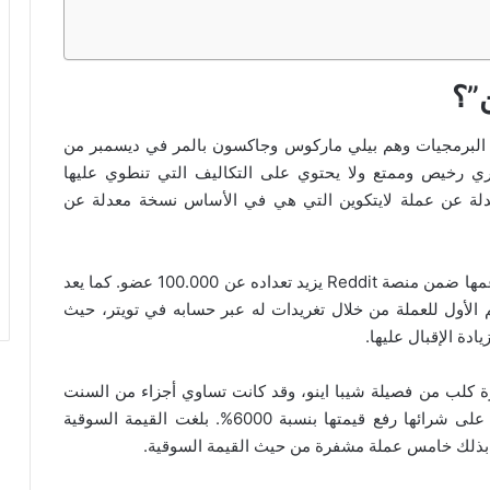
لبرمجيات وهم بيلي ماركوس وجاكسون بالمر في ديسمبر من
دفع فوري رخيص وممتع ولا يحتوي على التكاليف التي تنطوي عليها
دلة عن عملة لايتكوين التي هي في الأساس نسخة معدلة عن
أهم ما يميز عملة الدوجكوين هو وجود مجتمع نشط يدعمها ضمن منصة Reddit يزيد تعداده عن 100.000 عضو. كما يعد
 الأول للعملة من خلال تغريدات له عبر حسابه في تويتر، حيث
دة الإقبال عليها.
 كلب من فصيلة شيبا اينو، وقد كانت تساوي أجزاء من السنت
وقت إطلاقها، إلا أن وجود داعمين لها وزيادة الإقبال على شرائها رفع قيمتها بنسبة 6000%. بلغت القيمة السوقية