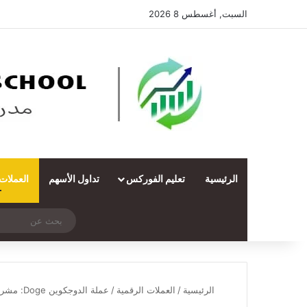
السبت, أغسطس 8 2026
الرئيسية
تعليم الفوركس
تداول الأسهم
العملات
‫X
فيسبوك
ملخص الموقع RSS
انستقرام
تيلقرام
واتساب
تسجيل الدخول
مقال عشوائي
الرئيسية
/
العملات الرقمية
/
عملة الدوجكوين Doge: مشروعها وتعدينها وتوقعاتها