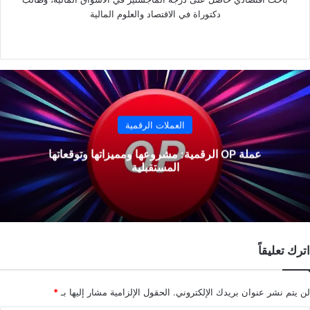
دكتوراة في الاقتصاد والعلوم المالية
موقع
‫X
فيسبوك
لينكدإن
الويب
العملات الرقمية
عملة OP الرقمية: مشروعها ومميزاتها وتوقعاتها
المستقبلية
اترك تعليقاً
لن يتم نشر عنوان بريدك الإلكتروني.
الحقول الإلزامية مشار إليها بـ
*