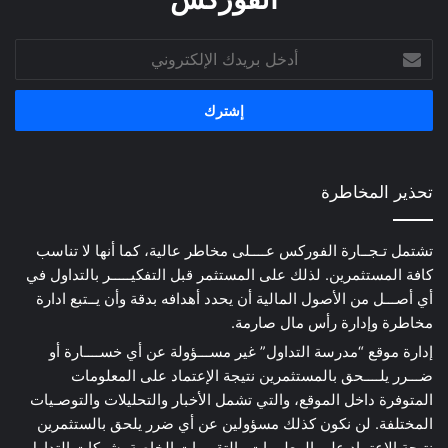
أدخل
بريدك
الإلكتروني
تحذير المخاطرة
تشتمل تـجــارة الفوركس عــــلى مخاطر عالية، كما أنها لا تناسب
كافة المستثمرين. لذلك على المستثمر قبل التفكيـــــر بالتداول في
أي أصـــل من الأصول المالية أن يحدد أهدافه بدقة وأن يــتبع ادارة
مخاطرة وإدارة رأس مال صارمة.
إدارة موقع “مدرسة التداول” غير مســـؤولة عن أي خســــارة أو
ضـــرر يلــــحق بالمستثمرين نتيجة الإعتماد على المعلومات
المتوفرة داخل الموقع، والتي تشمل الأخبار والتحليلات والتوصـيات
المختلفة. لن نكون كذلك مسؤولين عن أي ضرر يلحق بالستثمرين