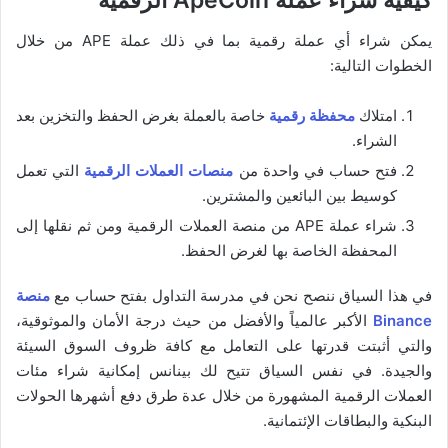
كيفية شراء عملة ApeCoin الرقمية
يمكن شراء أي عملة رقمية بما في ذلك عملة APE من خلال
الخطوات التالية:
امتلاك
محفظة رقمية
خاصة بالعملة بغرض الحفظ والتخزين بعد
الشراء.
فتح حساب في واحدة من
منصات العملات الرقمية
التي تعمل
كوسيط بين البائعين والمشترين.
شراء عملة APE من منصة العملات الرقمية ومن ثم نقلها إلى
المحفظة الخاصة بها لغرض الحفظ.
في هذا السياق ننصح نحن في مدرسة التداول بفتح حساب مع
منصة
Binance
الأكبر عالمياً والأفضل من حيث درجة الأمان والموثوقية،
والتي أثبتت قدرتها على التعامل مع كافة ظروف السوق السيئة
والجيدة. في نفس السياق تتيح لك بينانس إمكانية شراء مئات
العملات الرقمية المشهورة من خلال عدة طرق دفع أشهرها الحولات
البنكية والبطاقات الإئتمانية.