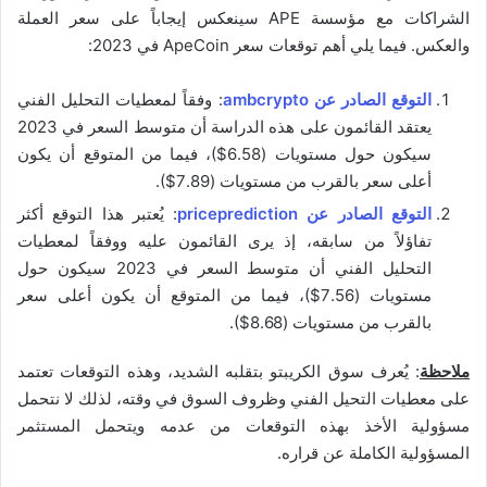
الشراكات مع مؤسسة APE سينعكس إيجاباً على سعر العملة
والعكس. فيما يلي أهم توقعات سعر ApeCoin في 2023:
التوقع الصادر عن ambcrypto
: وفقاً لمعطيات التحليل الفني
يعتقد القائمون على هذه الدراسة أن متوسط السعر في 2023
سيكون حول مستويات (6.58$)، فيما من المتوقع أن يكون
أعلى سعر بالقرب من مستويات (7.89$).
التوقع الصادر عن priceprediction
: يُعتبر هذا التوقع أكثر
تفاؤلاً من سابقه، إذ يرى القائمون عليه ووفقاً لمعطيات
التحليل الفني أن متوسط السعر في 2023 سيكون حول
مستويات (7.56$)، فيما من المتوقع أن يكون أعلى سعر
بالقرب من مستويات (8.68$).
ملاحظة
: يُعرف سوق الكريبتو بتقلبه الشديد، وهذه التوقعات تعتمد
على معطيات التحيل الفني وظروف السوق في وقته، لذلك لا نتحمل
مسؤولية الأخذ بهذه التوقعات من عدمه ويتحمل المستثمر
المسؤولية الكاملة عن قراره.