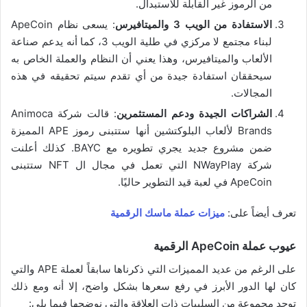
من الرموز غير القابلة للاستبدال.
الاستفادة من الويب 3 والميتافيرس
: يسعى نظام ApeCoin
لبناء مجتمع لا مركزي في طلية الويب 3، كما أنه يدعم صناعة
الألعاب والميتافيرس، وهذا يعني أن النظام والعملة الخاص به
سيحققان استفادة جيدة من أي تقدم سيتم تحقيقه في هذه
المجالات.
الشراكات الجيدة ودعم المستثمرين
: قالت شركة Animoca
Brands لألعاب البلوكتشين أنها ستتبنى رموز APE المميزة
ضمن مشروع جديد يجري تطويره مع BAYC. كذلك أعلنت
شركة NWayPlay التي تعمل في مجال ال NFT ستتبنى
ApeCoin في لعبة قيد التطوير حاليًا.
تعرف أيضاً على:
ميزات عملة ماسك الرقمية
عيوب عملة ApeCoin الرقمية
على الرغم من عديد المميزات التي ذكرناها سابقاً لعملة APE والتي
كان لها الدور الأبرز في رفع سعرها بشكل واضح، إلا أنه ومع ذلك
توجد مجموعة من السلبيات ذات العلاقة والتي نوضحها فيما يلي: