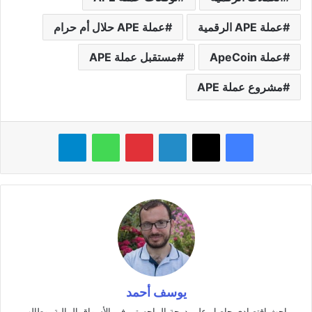
عملة APE الرقمية
عملة APE حلال أم حرام
عملة ApeCoin
مستقبل عملة APE
مشروع عملة APE
فيسبوك
‫X
لينكدإن
بينتيريست
واتساب
تيلقرام
يوسف أحمد
باحث اقتصادي حاصل على درجة الماجستير في الأسواق المالية، وطالب