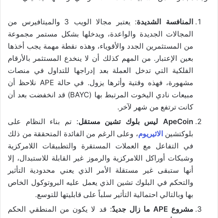
المنافسة الشديدة
: يعتبر مجالا الويب 3 والميتافيرس من
المجالات الجديدة والواعدة، ويدخلها بشكل مستمر مجموعة
من المستثمرين الجدد والأقوياء، وهذه نقطة مهمة يجب أخذها
بعين الإعتبار. من المهم كذلك أن لا ينخدع المستثمر بالأرقام
الفلكية التي تدخل العملة بعد إدراجها للتداول في منصات
مشهورة، فهذه وقتية وأثرها يزول. في حالة APE نلاحظ أن
مبيعات نادي اليخوت المرتبط بها (BAYC) قد انخفضت بعد أن
كانت ترتفع من شهر لآخر.
ApeCoin ليس بلوك تشين مستقل
: تم بناء النظام على
بلوكتشين
الاثيريوم
، وعلى الرغم من الفائدة المتحققة من ذلك
في التفاعل مع العملات المستقرة والتطبيقات اللامركزية
وشبكات أوراكل اللامركزية والرموز غير القابلة للاستبدال، إلا
أنها ستبقى غير مستقلة الأمر الذي يعني محدودية التأثير
والتحكم في البلوك تشين الذي يعمل عليه البروتوكول الخاص
بها وبالتالي احتمالية التأثير سلباً على قابليتها للتوسع.
مشروع APE ما زال جديدً
: قد لا يكون من المنطقي الحكم