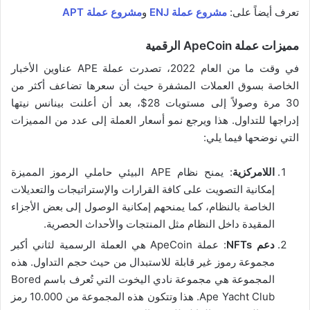
تعرف أيضاً على:
مشروع عملة ENJ
و
مشروع عملة APT
مميزات عملة ApeCoin الرقمية
في وقت ما من العام 2022، تصدرت عملة APE عناوين الأخبار
الخاصة بسوق العملات المشفرة حيث أن سعرها تضاعف أكثر من
30 مرة وصولاً إلى مستويات 28$، بعد أن أعلنت بينانس نيتها
إدراجها للتداول. هذا ويرجع نمو أسعار العملة إلى عدد من المميزات
التي نوضحها فيما يلي:
اللامركزية
: يمنح نظام APE البيئي حاملي الرموز المميزة
إمكانية التصويت على كافة القرارات والإستراتيجات والتعديلات
الخاصة بالنظام، كما يمنحهم إمكانية الوصول إلى بعض الأجزاء
المقيدة داخل النظام مثل المنتجات والأحداث الحصرية.
دعم NFTs
: عملة ApeCoin هي العملة الرسمية لثاني أكبر
مجموعة رموز غير قابلة للاستبدال من حيث حجم التداول. هذه
المجموعة هي مجموعة نادي اليخوت التي تُعرف باسم Bored
Ape Yacht Club. هذا وتتكون هذه المجموعة من 10.000 رمز