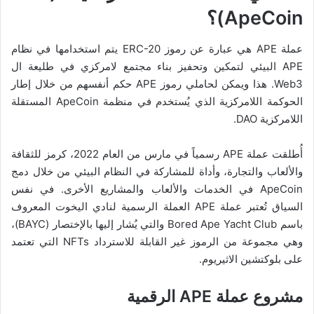
ApeCoin)؟
عملة APE هي عبارة عن رموز ERC-20 يتم استخدامها في نظام
APE البيئي لتمكين وتحفيز بناء مجتمع لامركزي في طليعة ال
Web3. هذا ويمكن لحاملي رموز APE حكم أنفسهم من خلال إطار
الحوكمة اللامركزية الذي يُستخدم في منظمة ApeCoin المستقلة
اللامركزية DAO.
أُطلقت عملة APE رسمياً في مارس من العام 2022، كرمز للثقافة
والألعاب والتجارة، وأداة للمشاركة في النظام البيئي من خلال دمج
ApeCoin في الخدمات والألعاب والمشاريع الأخرى. في نفس
السياق تُعتبر عملة APE العملة الرسمية لنادي اليخوت المعروف
باسم Bored Ape Yacht Club والتي يُشار إليها بالإختصار (BAYC)،
وهي مجموعة من الرموز غير القابلة للاسترداد NFTs التي تعتمد
على بلوكتشين الاثيريوم.
مشروع عملة APE الرقمية