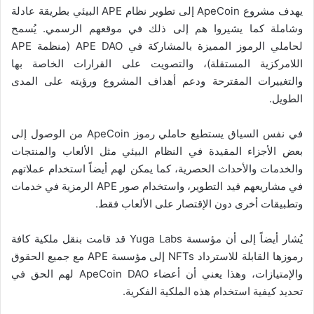
يهدف مشروع ApeCoin إلى تطوير نظام APE البيئي بطريقة عادلة
وشاملة كما يشيروا هم إلى ذلك في موقعهم الرسمي. يُسمح
لحاملي الرموز المميزة بالمشاركة في APE DAO (منظمة APE
اللامركزية المستقلة)، والتصويت على القرارات الخاصة بها
والتغييرات المقترحة ودعم أهداف المشروع ورؤيته على المدى
الطويل.
في نفس السياق يستطيع حاملي رموز ApeCoin من الوصول إلى
بعض الأجزاء المقيدة في النظام البيئي مثل الألعاب والمنتجات
والخدمات والأحداث الحصرية، كما يمكن لهم أيضاً استخدام عملاتهم
في مشاريعهم قيد التطوير، واستخدام صور APE الرمزية في خدمات
وتطبيقات أخرى دون الإقتصار على الألعاب فقط.
يُشار أيضاً إلى أن مؤسسة Yuga Labs قد قامت بنقل ملكية كافة
رموزها القابلة للاسترداد NFTs إلى مؤسسة APE مع جميع الحقوق
والإمتيازات، وهذا يعني أن أعضاء ApeCoin DAO لهم الحق في
تحديد كيفية استخدام هذه الملكية الفكرية.