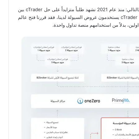
وعلّق المدير التنفيذي أرتور عزيزوف على هذا الخبر كالتالي: منذ عام 2021 نشهد طلباً متزايداً على حل cTrader بين
. نظراً لأن العديد من وسطاء cTrader يستخدمون عروض السيولة لدينا، فقد قررنا فتح عالم
اولين، بدلاً من استخدامهم منصة تداول واحدة.