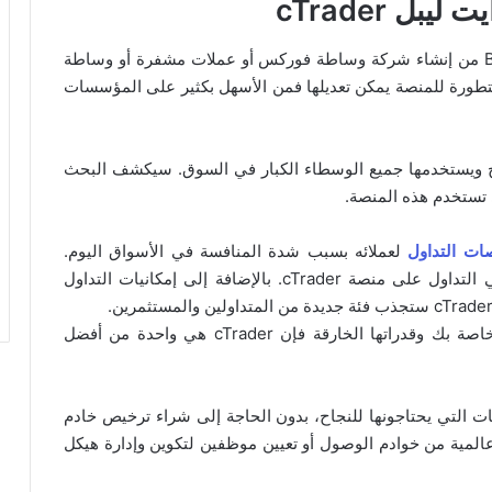
ل cTrader
الذي تقدمه B2Broker من إنشاء شركة وساطة فوركس أو عملات مشفرة أو وساطة
متطورة للمنصة يمكن تعديلها فمن الأسهل بكثير على المؤسسات
لنجاح ويستخدمها جميع الوسطاء الكبار في السوق. سيكشف البحث
ات التداول
لعملائه بسبب شدة المنافسة في الأسواق اليوم.
خلاف ذلك سيخسر الوسيط العملاء الذين يرغبون في التداول على منصة cTrader. بالإضافة إلى إمكانيات التداول
عندما يتعلق الأمر بإدارة وساطة العملات الرقمية الخاصة بك وقدراتها الخارقة فإن cTrader هي واحدة من أفضل
للوسطاء جميع الإمكانات التي يحتاجونها للنجاح، بدون الحاجة إلى شراء ترخيص خادم
بكة عالمية من خوادم الوصول أو تعيين موظفين لتكوين وإدارة هيكل