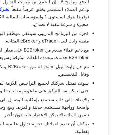
ودعم العملاء المستمر يخلق عرضاً مقنعاً
لشرك
توفرها بنوك المستوى 1 والمؤس
صغيرة و سرعة تنفيذ لا تصدق.
كجزء من البرنامج التدريبي سيتلقى موظفو ا
منصة وايت ليبل cTrader و cBroker المتاحة.
مع دعم عملاء مقدم
B2Broker خدمات متعددة اللغات موثوقة وسريعة على مدار الساعة بحيث سيتم حل مشكلتك بسرعة!
مع حل و
وقابل للتخصيص.
سوف تمتثل شركتك لجميع التراخيص اللازمة لمواصل
حتى تتمكن من التركيز على ما هو مهم، تنمية ال
واضحة وواجهة مستخدم حديثة والمزيد. ومع وجو
نضمن لك اتصالاً يمكن الاعتماد عليه دون تأخير.
يمكنك أن تقدم لعملائك تجربة تداول عالمية الم
بفعالية.