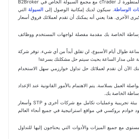
الدفع وبرامج IB. إن الجمع بين ميزات التداول المتطورة لـ cTrader مع مجمع السيولة الخاص في B2Broker
ات الوساطة
. سيكون لديك إمكانية الوصول إلى
السيولة
التي
سات المالية الكبرى الأخرى. هذا يعني أنه يمكنك أن تقدم لعملائك فروق أسعار
لوساطة الخاصة بك مقدمة مفصلة لواجهات المستخدم ووظائف
 من B2Broker على مدار الساعة طوال أيام الأسبوع، لن تقلق أبداً من أي شيء. توفر شركة
ايت ليبل cTrader من B2Broker يمكنك الآن أن تقدم لعملائك حل تداول خوارزمي سهل الاستخدام
ة العمل بسلاسة. يتم الاهتمام بالأمور القانونية عند الإعداد
وساطة الخاصة بك.
بالإضافة إلى ذلك ستتمتع بإمكانية الوصول إلى بيئة تجريبية وعمليات تكامل مع شركات أخرى و STP وأسعار
د خوادم بروكسي في مواقع استراتيجية في جميع أنحاء العالم
ستوى مع جميع الميزات والأدوات التي يحتاجون إليها للتداول