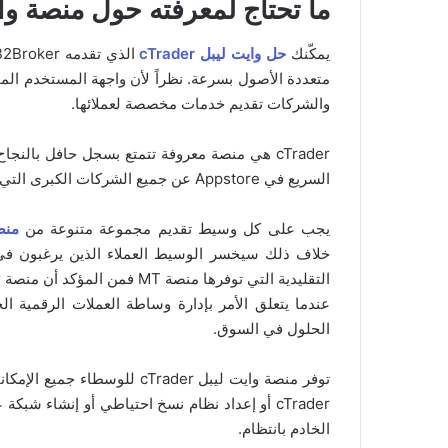
ما تحتاج لمعرفته حول منصة وايت ليب
يمكّنك
حل وايت ليبل cTrader
متعددة الأصول بسرعة. نظراً لأن واجهة المستخدم ال
والشركات تقديم خدمات مخصصة لعملائها.
cTrader هي منصة معروفة تتمتع بسجل حافل با
السريع في Appstore عن جميع الشركات الكبرى التي تستخدم هذه المنصة.
يجب على كل وسيط تقديم مجموعة متنوعة من
منص
التقليدية التي توفرها منصة MT فمن المؤكد أن منصة cTrader ستجذب فئة جديدة من المتداولين والمستثمرين.
الحلول في السوق.
توفر منصة وايت ليبل cTrader 
cTrader أو إعداد نظام نسخ احتياطي أو إنشاء ش
الخادم بانتظام.