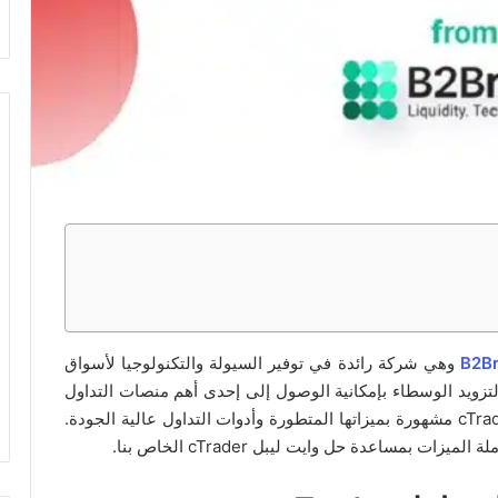
B2Br
وهي شركة رائدة في توفير السيولة والتكنولوجيا لأسواق
تزويد الوسطاء بإمكانية الوصول إلى إحدى أهم منصات التداول
متعددة الأصول المتوفرة حالياً في السوق. فمنصة cTrader مشهورة بميزاتها المتطورة وأدوات التداول عالية الجودة.
 بمساعدة حل وايت ليبل cTrader الخاص بنا.