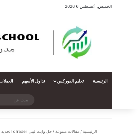
الخميس, أغسطس 6 2026
الرئيسية
تعليم الفوركس
تداول الأسهم
العملات
‫X
فيسبوك
ملخص الموقع RSS
انستقرام
تيلقرام
واتساب
تسجيل الدخول
مقال عشوائي
الرئيسية
/
مقالات متنوعة
/
حل وايت ليبل cTrader الجديد المقدم من B2Broker