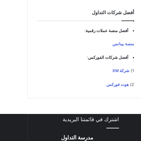
د
ك
أفضل شركات التداول
ا
ل
إ
أفضل منصة عملات رقمية
:
ل
ك
منصة بينانس
ت
ر
أفضل شركات الفوركس
:
و
ن
1)
شركة XM
ي
2)
هوت فوركس
اشترك في قائمتنا البريدية
مدرسة التداول