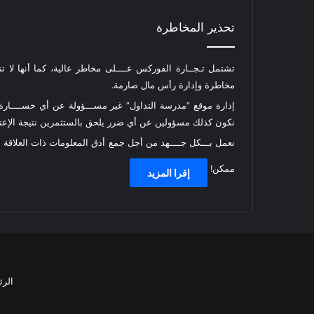
تحذير المخاطرة
تشتمل تـجــارة الفوركس عــــلى مخاطر عالية، كما أنها لا ت
مخاطرة وإدارة رأس مال صارمة.
إدارة موقع “مدرسة التداول” غير مســـؤولة عن أي خســــارة أ
نكون كذلك مسؤولين عن أي ضرر يلحق بالستثمرين نتيجة الإعتما
نعمل بـــكل جــــهد من أجل جمع أدق المعلومات ذات العلاقة
ممكن!
إقرا المزيد
الرئ