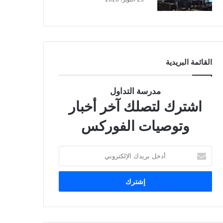
القائمة البريدية
مدرسة التداول
اشترك لتصلك آخر أخبار
وتوصيات الفوركس
أ
د
خ
ل
ب
ر
ي