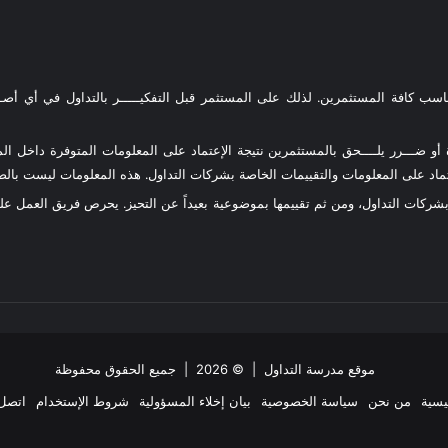
ناسب كافة المستثمرين. لذلك على المستثمر قبل التفكيـــــر بالتداول في أي أصـــ
و ضـــرر يلــــحق بالمستثمرين نتيجة الإعتماد على المعلومات المتوفرة داخل المو
د على المعلومات والتقييمات الخاصة بشركات التداول. هذه المعلومات ليست بالضرو
 بشركات التداول، ومن ثم تقييمها بموضوعية بعيداً عن التحيز. يحرص فريق العمل 
موقع مدرسة التداول
| © 2026 | جميع الحقوق محفوظة
يسية
من نحن
سياسة الخصوصية
بيان إخلاء المسؤولية
شروط الإستخدام
اتصل 
ملخص
‫X
فيسبوك
انستقرام
تيلقرام
واتساب