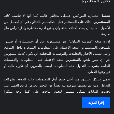
تحذير المخاطرة
تشتمل تـجــارة الفوركس عــــلى مخاطر عالية، كما أنها لا تناسب كافة
المستثمرين. لذلك على المستثمر قبل التفكيـــــر بالتداول في أي أصـــل من
الأصول المالية أن يحدد أهدافه بدقة وأن يــتبع ادارة مخاطرة وإدارة رأس مال
صارمة.
إدارة موقع “مدرسة التداول” غير مســـؤولة عن أي خســــارة أو ضـــرر
يلــــحق بالمستثمرين نتيجة الإعتماد على المعلومات المتوفرة داخل الموقع،
والتي تشمل الأخبار والتحليلات والتوصـيات المختلفة. لن نكون كذلك مسؤولين
عن أي ضرر يلحق بالستثمرين نتيجة الإعتماد على المعلومات والتقييمات
الخاصة بشركات التداول. هذه المعلومات ليست بالضرورة أن تكون حالية أو
في وقتها الفعلي.
نعمل بـــكل جــــهد من أجل جمع أدق المعلومات ذات العلاقة بشركات
التداول، ومن ثم تقييمها بموضوعية بعيداً عن التحيز. يحرص فريق العمل على
تحديث البيانات بشكل مستمر لتخدم الباحث على أكمل وجه ممكن!
إقرا المزيد