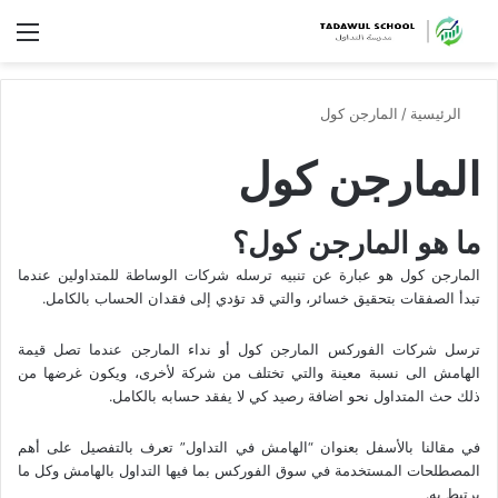
الق
الرئيسية
/
المارجن كول
المارجن كول
ما هو المارجن كول؟
المارجن كول هو عبارة عن تنبيه ترسله شركات الوساطة للمتداولين عندما
تبدأ الصفقات بتحقيق خسائر، والتي قد تؤدي إلى فقدان الحساب بالكامل.
ترسل شركات الفوركس المارجن كول أو نداء المارجن عندما تصل قيمة
الهامش الى نسبة معينة والتي تختلف من شركة لأخرى، ويكون غرضها من
ذلك حث المتداول نحو اضافة رصيد كي لا يفقد حسابه بالكامل.
في مقالنا بالأسفل بعنوان “الهامش في التداول” تعرف بالتفصيل على أهم
المصطلحات المستخدمة في سوق الفوركس بما فيها التداول بالهامش وكل ما
يرتبط به.