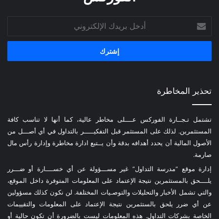
أدخل
بريدك
الإلكتروني
تحذير المخاطرة
تشتمل تـجــارة الفوركس عــــلى مخاطر عالية، كما أنها لا تناسب كافة
المستثمرين. لذلك على المستثمر قبل التفكيـــــر بالتداول في أي أصـــل من
الأصول المالية أن يحدد أهدافه بدقة وأن يــتبع ادارة مخاطرة وإدارة رأس مال
صارمة.
إدارة موقع “مدرسة التداول” غير مســـؤولة عن أي خســــارة أو ضـــرر
يلــــحق بالمستثمرين نتيجة الإعتماد على المعلومات المتوفرة داخل الموقع،
والتي تشمل الأخبار والتحليلات والتوصـيات المختلفة. لن نكون كذلك مسؤولين
عن أي ضرر يلحق بالستثمرين نتيجة الإعتماد على المعلومات والتقييمات
الخاصة بشركات التداول. هذه المعلومات ليست بالضرورة أن تكون حالية أو