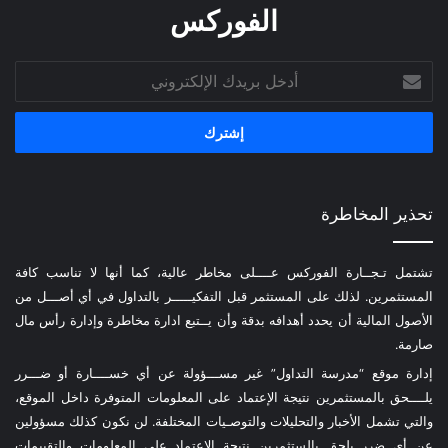
الفوركس
أدخل
بريدك
الإلكتروني
تحذير المخاطرة
تشتمل تـجــارة الفوركس عــــلى مخاطر عالية، كما أنها لا تناسب كافة
المستثمرين. لذلك على المستثمر قبل التفكيـــــر بالتداول في أي أصـــل من
الأصول المالية أن يحدد أهدافه بدقة وأن يــتبع ادارة مخاطرة وإدارة رأس مال
صارمة.
إدارة موقع “مدرسة التداول” غير مســـؤولة عن أي خســــارة أو ضـــرر
يلــــحق بالمستثمرين نتيجة الإعتماد على المعلومات المتوفرة داخل الموقع،
والتي تشمل الأخبار والتحليلات والتوصـيات المختلفة. لن نكون كذلك مسؤولين
عن أي ضرر يلحق بالستثمرين نتيجة الإعتماد على المعلومات والتقييمات